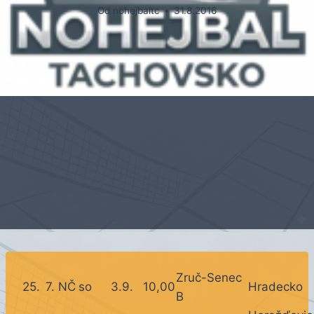
Od
nohejbaltc
31.8.2016
Zruč-Senec
25.
7. NČ
so
3.9.
10,00
Hradecko
B