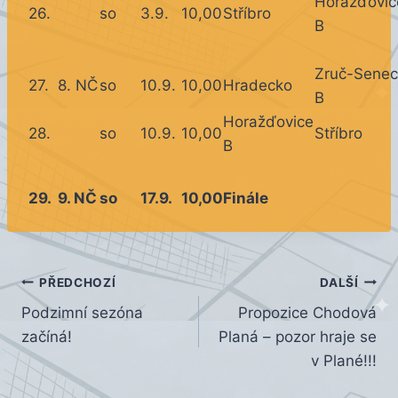
Horažďovic
26.
so
3.9.
10,00
Stříbro
B
Zruč-Senec
27.
8. NČ
so
10.9.
10,00
Hradecko
B
Horažďovice
28.
so
10.9.
10,00
Stříbro
B
29.
9. NČ
so
17.9.
10,00
Finále
Navigace
PŘEDCHOZÍ
DALŠÍ
Podzimní sezóna
Propozice Chodová
pro
začíná!
Planá – pozor hraje se
příspěvek
v Plané!!!