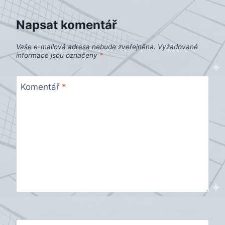
Napsat komentář
Vaše e-mailová adresa nebude zveřejněna.
Vyžadované
informace jsou označeny
*
Komentář
*