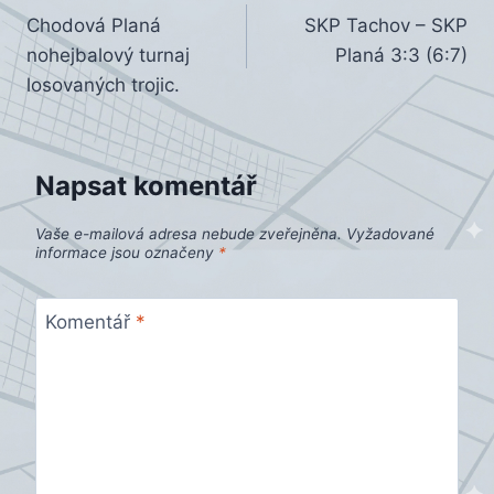
Chodová Planá
SKP Tachov – SKP
pro
nohejbalový turnaj
Planá 3:3 (6:7)
příspěvek
losovaných trojic.
Napsat komentář
Vaše e-mailová adresa nebude zveřejněna.
Vyžadované
informace jsou označeny
*
Komentář
*