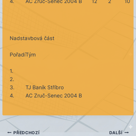
4.
AC Zruč-Senec 2004 B
12
2
10
Nadstavbová část
Pořadí
Tým
1.
2.
3.
TJ Baník Stříbro
4.
AC Zruč-Senec 2004 B
Navigace
PŘEDCHOZÍ
DALŠÍ