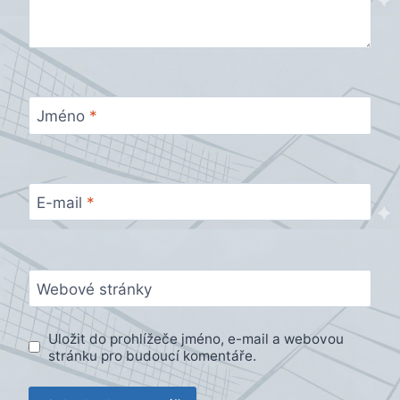
Jméno
*
E-mail
*
Webové stránky
Uložit do prohlížeče jméno, e-mail a webovou
stránku pro budoucí komentáře.