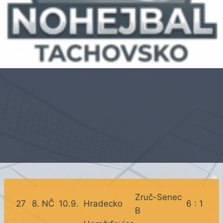
Zruč-Senec
27
8. NČ
10.9.
Hradecko
6 : 1
B