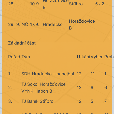
Horažďovice
28
10.9.
Stříbro
5 : 2
B
Horažďovice
29
9. NČ
17.9.
Hradecko
B
Základní část
Pořadí
Tým
Utkání
Výher
Proh
1.
SDH Hradecko – nohejbal
12
11
1
TJ Sokol Horažďovice
2.
12
6
6
VYNK Hapon B
3.
TJ Baník Stříbro
12
5
7