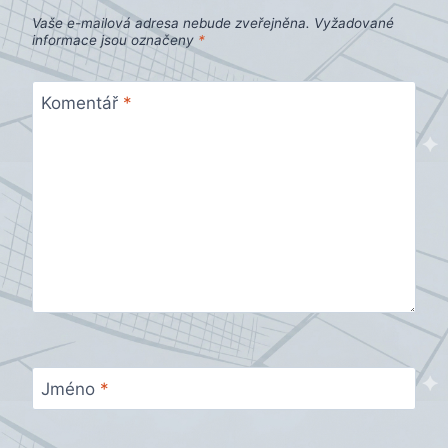
Vaše e-mailová adresa nebude zveřejněna.
Vyžadované
informace jsou označeny
*
Komentář
*
Jméno
*