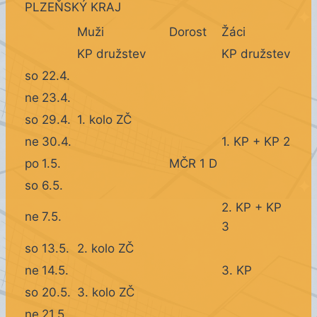
PLZEŇSKÝ KRAJ
Muži
Dorost
Žáci
KP družstev
KP družstev
so
22.4.
ne
23.4.
so
29.4.
1. kolo ZČ
ne
30.4.
1. KP + KP 2
po
1.5.
MČR 1 D
so
6.5.
2. KP + KP
ne
7.5.
3
so
13.5.
2. kolo ZČ
ne
14.5.
3. KP
so
20.5.
3. kolo ZČ
ne
21.5.