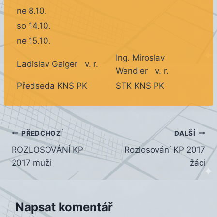
ne
8.10.
so
14.10.
ne
15.10.
Ing. Miroslav
Ladislav Gaiger v. r.
Wendler v. r.
Předseda KNS PK
STK KNS PK
Navigace
PŘEDCHOZÍ
DALŠÍ
ROZLOSOVÁNÍ KP
Rozlosování KP 2017
pro
2017 muži
žáci
příspěvek
Napsat komentář