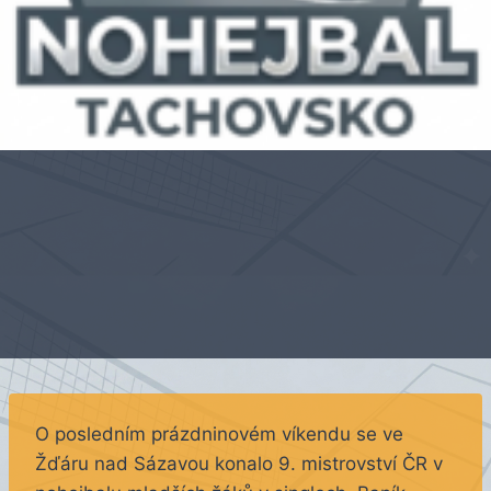
O posledním prázdninovém víkendu se ve
Žďáru nad Sázavou konalo 9. mistrovství ČR v