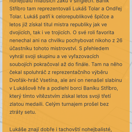
nohejbalu mladších žáků v singlech. Baník
Stříbro tam reprezentovali Lukáš Tolar a Ondřej
Tolar. Lukáš patří k celorepublikové špičce a
letos již získal titul mistra republiky jak ve
dvojicích, tak i ve trojicích. O své roli favorita
nenechal ani na chvilku pochybovat nikoho z 26
účastníku tohoto mistrovství. S přehledem
vyhrál svoji skupinu a ve vyřazovacích
soubojích pokračoval až do finále. Tam na něho
čekal spoluhráč z reprezentačního výběru
Dvořák-hráč Vsetína, ale ani on nenašel slabinu
v Lukášově hře a podlehl borci Baníku Stříbro,
který tímto vítězstvím získal letos svoji třetí
zlatou medaili. Celým turnajem prošel bez
ztráty setu.
Lukáše znají dobře i tachovští nohejbalisté,