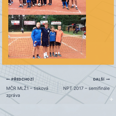
Navigace
PŘEDCHOZÍ
DALŠÍ
MČR MLŽ1 – tisková
NPT 2017 – semifinále
pro
zpráva
příspěvek