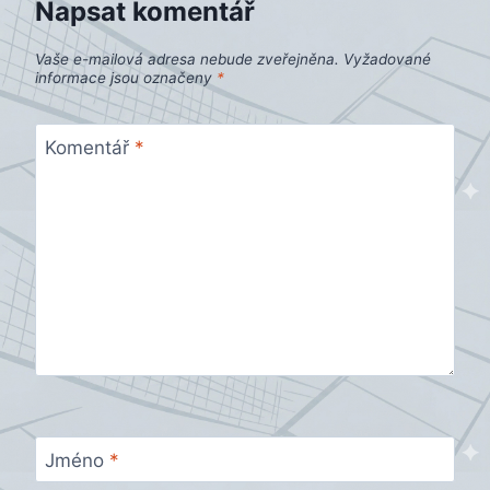
Napsat komentář
Vaše e-mailová adresa nebude zveřejněna.
Vyžadované
informace jsou označeny
*
Komentář
*
Jméno
*