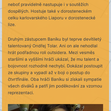
neboť pravidelně nastupuje i v soutěžích
dospělých. Hostuje také v dorosteneckém
celku karlovarského Liaporu v dorostenecké
lize.
Druhým zástupcem Baníku byl teprve devítiletý
talentovaný Ondřej Tolar. Ani on ale nehodlal
hrát podřadnou roli outsidera. Mezi vesměs
staršími a vyššími hráči ukázal, že mu talent a
bojovnost rozhodně nechybí. Dokázal postoupit
ze skupiny a vypadl až v boji o postup do
čtvrtfinále. Oba hráči Baníku si získali sympatie
všech diváků a patří jim poděkování za vzornou
reprezentaci.