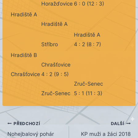
Horažďovice
6 : 0 (12 : 3)
Hradiště A
Hradiště A
Hradiště A
Stříbro
4 : 2 (8 : 7)
Hradiště B
Chrašťovice
Chrašťovice
4 : 2 (9 : 5)
Zruč-Senec
Zruč-Senec
5 : 1 (11 : 3)
Navigace
PŘEDCHOZÍ
DALŠÍ
Nohejbalový pohár
KP muži a žáci 2018