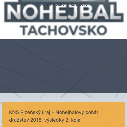
Od
nohejbaltc
12.2.2018
KNS Plzeňský kraj – Nohejbalový pohár
družstev 2018, výsledky 2. kola