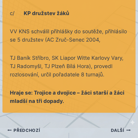
c/
KP družstev žáků
VV KNS schválil přihlášky do soutěže, přihlásilo
se 5 družstev (AC Zruč-Senec 2004,
TJ Baník Stříbro, SK Liapor Witte Karlovy Vary,
TJ Radomyšl, TJ Plzeň Bílá Hora), provedl
rozlosování, určil pořadatele 8 turnajů.
Hraje se: Trojice a dvojice – žáci starší a žáci
mladší na tři dopady.
Navigace
PŘEDCHOZÍ
DALŠÍ