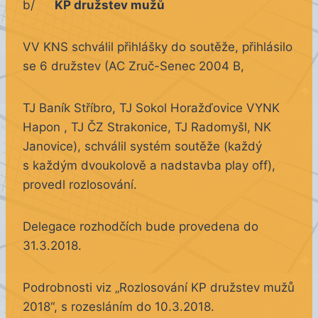
b/
KP družstev mužů
VV KNS schválil přihlášky do soutěže, přihlásilo
se 6 družstev (AC Zruč-Senec 2004 B,
TJ Baník Stříbro, TJ Sokol Horažďovice VYNK
Hapon , TJ ČZ Strakonice, TJ Radomyšl, NK
Janovice), schválil systém soutěže (každý
s každým dvoukolově a nadstavba play off),
provedl rozlosování.
Delegace rozhodčích bude provedena do
31.3.2018.
Podrobnosti viz „Rozlosování KP družstev mužů
2018“, s rozesláním do 10.3.2018.