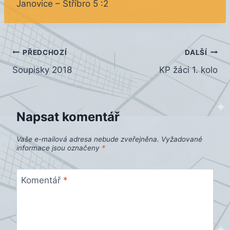
Janovice – Stříbro 5 :2
Navigace
PŘEDCHOZÍ
DALŠÍ
Soupisky 2018
KP žáci 1. kolo
pro
příspěvek
Napsat komentář
Vaše e-mailová adresa nebude zveřejněna.
Vyžadované
informace jsou označeny
*
Komentář
*