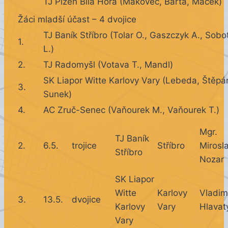
TJ Plzeň Bílá Hora (Makovec, Bárta, Macek)
Žáci mladší účast – 4 dvojice
TJ Baník Stříbro (Tolar O., Gaszczyk A., Sobo
1.
L.)
2.
TJ Radomyšl (Votava T., Mandl)
SK Liapor Witte Karlovy Vary (Lebeda, Štěpá
3.
Sunek)
4.
AC Zruč-Senec (Vaňourek M., Vaňourek T.)
Mgr.
TJ Baník
2.
6.5.
trojice
Stříbro
Mirosl
Stříbro
Nozar
SK Liapor
Witte
Karlovy
Vladim
3.
13.5.
dvojice
Karlovy
Vary
Hlavat
Vary