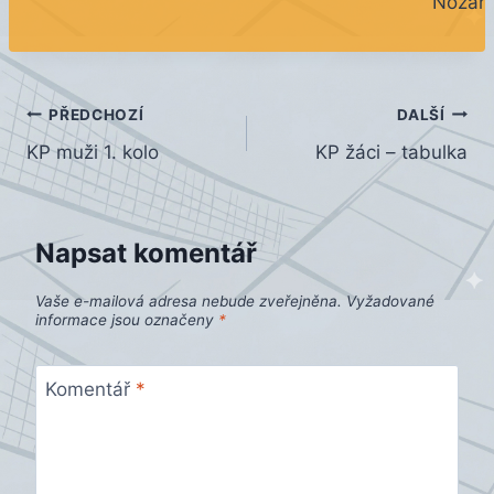
Nozar
Navigace
PŘEDCHOZÍ
DALŠÍ
KP muži 1. kolo
KP žáci – tabulka
pro
příspěvek
Napsat komentář
Vaše e-mailová adresa nebude zveřejněna.
Vyžadované
informace jsou označeny
*
Komentář
*