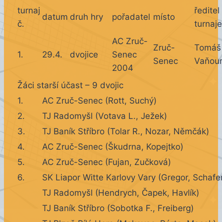
turnaj
ředitel
datum
druh hry
pořadatel
místo
č.
turnaje
AC Zruč-
Zruč-
Tomáš
1.
29.4.
dvojice
Senec
Senec
Vaňou
2004
Žáci starší účast – 9 dvojic
1.
AC Zruč-Senec (Rott, Suchý)
2.
TJ Radomyšl (Votava L., Ježek)
3.
TJ Baník Stříbro (Tolar R., Nozar, Němčák)
4.
AC Zruč-Senec (Škudrna, Kopejtko)
5.
AC Zruč-Senec (Fujan, Zučková)
6.
SK Liapor Witte Karlovy Vary (Gregor, Schafe
TJ Radomyšl (Hendrych, Čapek, Havlík)
TJ Baník Stříbro (Sobotka F., Freiberg)