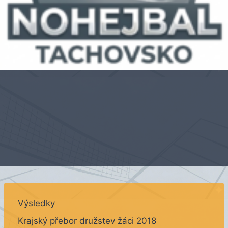
Výsledky
Krajský přebor družstev žáci 2018