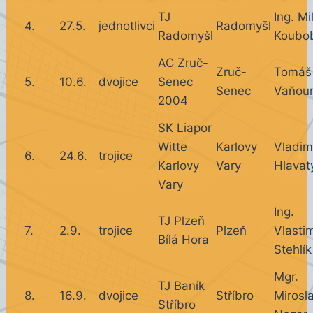
TJ
Ing. Mi
4.
27.5.
jednotlivci
Radomyšl
Radomyšl
Koubo
AC Zruč-
Zruč-
Tomáš
5.
10.6.
dvojice
Senec
Senec
Vaňou
2004
SK Liapor
Witte
Karlovy
Vladim
6.
24.6.
trojice
Karlovy
Vary
Hlavat
Vary
Ing.
TJ Plzeň
7.
2.9.
trojice
Plzeň
Vlastim
Bílá Hora
Stehlík
Mgr.
TJ Baník
8.
16.9.
dvojice
Stříbro
Mirosl
Stříbro