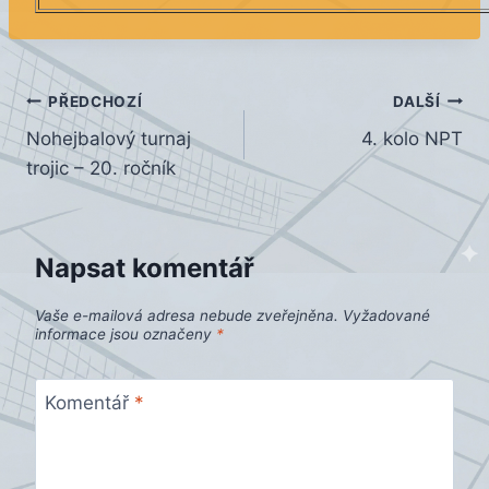
Navigace
PŘEDCHOZÍ
DALŠÍ
Nohejbalový turnaj
4. kolo NPT
pro
trojic – 20. ročník
příspěvek
Napsat komentář
Vaše e-mailová adresa nebude zveřejněna.
Vyžadované
informace jsou označeny
*
Komentář
*