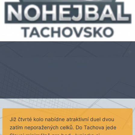
Již čtvrté kolo nabídne atraktivní duel dvou
zatím neporažených celků. Do Tachova jede