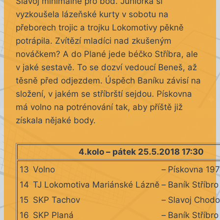
Slavoj minimálně pro bod. Juniorka si
vyzkoušela lázeňské kurty v sobotu na
přeborech trojic a trojku Lokomotivy pěkně
potrápila. Zvítězí mladíci nad zkušeným
nováčkem? A do Plané jede béčko Stříbra, ale
v jaké sestavě. To se dozví vedoucí Beneš, až
těsně před odjezdem. Úspěch Baníku závisí na
složení, v jakém se stříbrští sejdou. Pískovna
má volno na potrénování tak, aby příště již
získala nějaké body.
4.kolo – pátek 25.5.2018 17:30
13
Volno
–
Pískovna 19
14
TJ Lokomotiva Mariánské Láznĕ
–
Baník Stříbro
15
SKP Tachov
–
Slavoj Chodo
16
SKP Planá
–
Baník Stříbro