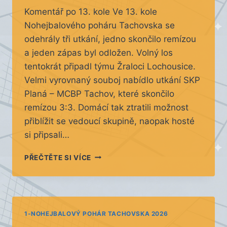
Komentář po 13. kole Ve 13. kole
Nohejbalového poháru Tachovska se
odehrály tři utkání, jedno skončilo remízou
a jeden zápas byl odložen. Volný los
tentokrát připadl týmu Žraloci Lochousice.
Velmi vyrovnaný souboj nabídlo utkání SKP
Planá – MCBP Tachov, které skončilo
remízou 3:3. Domácí tak ztratili možnost
přiblížit se vedoucí skupině, naopak hosté
si připsali…
13.
PŘEČTĚTE SI VÍCE
KOLO
1-NOHEJBALOVÝ POHÁR TACHOVSKA 2026