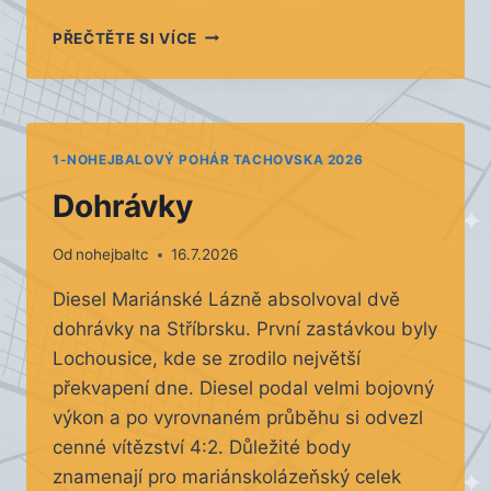
NEODEHRANÉ
PŘEČTĚTE SI VÍCE
ZÁPASY
1-NOHEJBALOVÝ POHÁR TACHOVSKA 2026
Dohrávky
Od
nohejbaltc
16.7.2026
Diesel Mariánské Lázně absolvoval dvě
dohrávky na Stříbrsku. První zastávkou byly
Lochousice, kde se zrodilo největší
překvapení dne. Diesel podal velmi bojovný
výkon a po vyrovnaném průběhu si odvezl
cenné vítězství 4:2. Důležité body
znamenají pro mariánskolázeňský celek