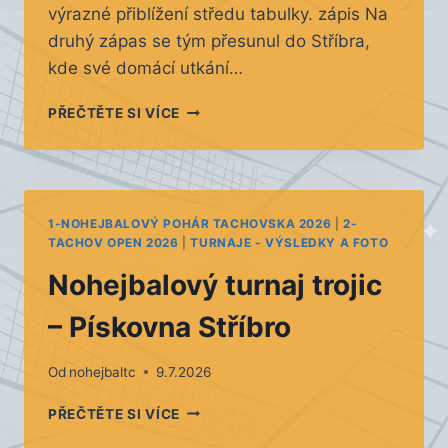
výrazné přiblížení středu tabulky. zápis Na
druhý zápas se tým přesunul do Stříbra,
kde své domácí utkání…
DOHRÁVKY
PŘEČTĚTE SI VÍCE
1-NOHEJBALOVÝ POHÁR TACHOVSKA 2026
|
2-
TACHOV OPEN 2026
|
TURNAJE - VÝSLEDKY A FOTO
Nohejbalový turnaj trojic
– Pískovna Stříbro
Od
nohejbaltc
9.7.2026
NOHEJBALOVÝ
PŘEČTĚTE SI VÍCE
TURNAJ