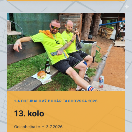
TROJIC
–
PÍSKOVNA
STŘÍBRO
1-NOHEJBALOVÝ POHÁR TACHOVSKA 2026
13. kolo
Od
nohejbaltc
3.7.2026