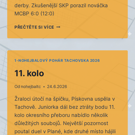
derby. Zkušenější SKP porazil nováčka
MCBP 6:0 (12:0)
12.
PŘEČTĚTE SI VÍCE
KOLO
1-NOHEJBALOVÝ POHÁR TACHOVSKA 2026
11. kolo
Od
nohejbaltc
24.6.2026
Žraloci útočí na špičku, Pískovna uspěla v
Tachově. Juniorka dál bez ztráty bodu 11.
kolo okresního přeboru nabídlo několik
důležitých soubojů. Největší pozornost
poutal duel v Plané, kde druhé místo hájili