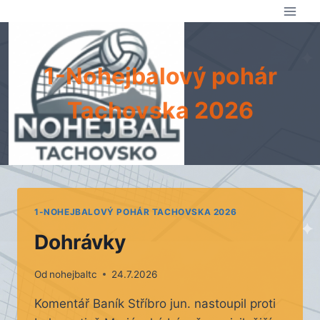
Přeskočit
na
obsah
1-Nohejbalový pohár
Tachovska 2026
1-NOHEJBALOVÝ POHÁR TACHOVSKA 2026
Dohrávky
Od
nohejbaltc
24.7.2026
Komentář Baník Stříbro jun. nastoupil proti