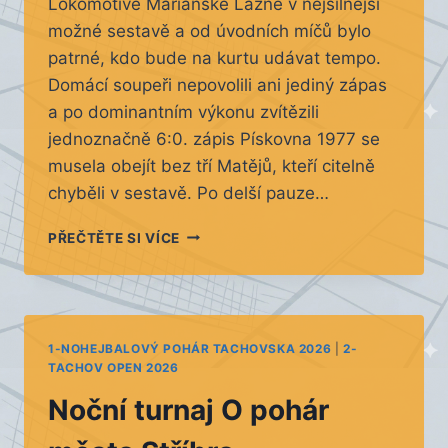
Lokomotivě Mariánské Lázně v nejsilnější
možné sestavě a od úvodních míčů bylo
patrné, kdo bude na kurtu udávat tempo.
Domácí soupeři nepovolili ani jediný zápas
a po dominantním výkonu zvítězili
jednoznačně 6:0. zápis Pískovna 1977 se
musela obejít bez tří Matějů, kteří citelně
chyběli v sestavě. Po delší pauze…
DOHRÁVKY
PŘEČTĚTE SI VÍCE
1-NOHEJBALOVÝ POHÁR TACHOVSKA 2026
|
2-
TACHOV OPEN 2026
Noční turnaj O pohár