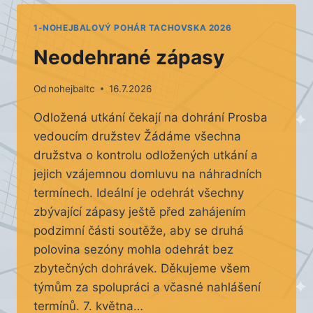
MĚSTA
STŘÍBRA
1-NOHEJBALOVÝ POHÁR TACHOVSKA 2026
Neodehrané zápasy
Od
nohejbaltc
16.7.2026
Odložená utkání čekají na dohrání Prosba
vedoucím družstev Žádáme všechna
družstva o kontrolu odložených utkání a
jejich vzájemnou domluvu na náhradních
termínech. Ideální je odehrát všechny
zbývající zápasy ještě před zahájením
podzimní části soutěže, aby se druhá
polovina sezóny mohla odehrát bez
zbytečných dohrávek. Děkujeme všem
týmům za spolupráci a včasné nahlášení
termínů. 7. května…