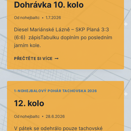
Dohrávka 10. kolo
Od
nohejbaltc
1.7.2026
Diesel Mariánské Lázně – SKP Planá 3:3
(6:6) zápisTabulku doplním po posledním
jarním kole.
DOHRÁVKA
PŘEČTĚTE SI VÍCE
10.
KOLO
1-NOHEJBALOVÝ POHÁR TACHOVSKA 2026
12. kolo
Od
nohejbaltc
28.6.2026
V pátek se odehrálo pouze tachovské