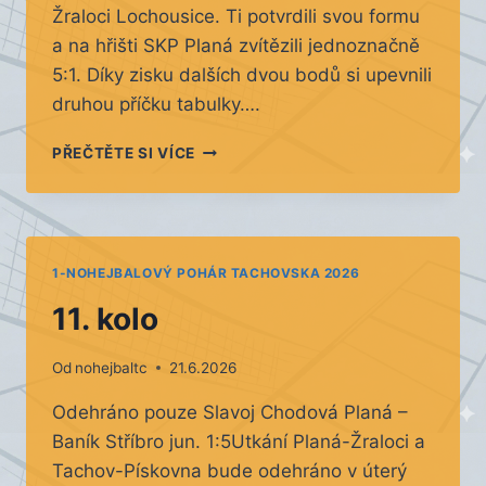
Žraloci Lochousice. Ti potvrdili svou formu
a na hřišti SKP Planá zvítězili jednoznačně
5:1. Díky zisku dalších dvou bodů si upevnili
druhou příčku tabulky….
11.
PŘEČTĚTE SI VÍCE
KOLO
1-NOHEJBALOVÝ POHÁR TACHOVSKA 2026
11. kolo
Od
nohejbaltc
21.6.2026
Odehráno pouze Slavoj Chodová Planá –
Baník Stříbro jun. 1:5Utkání Planá-Žraloci a
Tachov-Pískovna bude odehráno v úterý