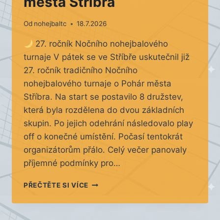
města Stříbra
Od
nohejbaltc
18.7.2026
27. ročník Nočního nohejbalového
turnaje V pátek se ve Stříbře uskutečnil již
27. ročník tradičního Nočního
nohejbalového turnaje o Pohár města
Stříbra. Na start se postavilo 8 družstev,
která byla rozdělena do dvou základních
skupin. Po jejich odehrání následovalo play
off o konečné umístění. Počasí tentokrát
organizátorům přálo. Celý večer panovaly
příjemné podmínky pro…
NOČNÍ
PŘEČTĚTE SI VÍCE
TURNAJ
O
POHÁR