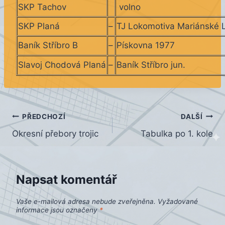
SKP Tachov
volno
SKP Planá
–
TJ Lokomotiva Mariánské 
Baník Stříbro B
–
Pískovna 1977
Slavoj Chodová Planá
–
Baník Stříbro jun.
Navigace
PŘEDCHOZÍ
DALŠÍ
Okresní přebory trojic
Tabulka po 1. kole
pro
příspěvek
Napsat komentář
Vaše e-mailová adresa nebude zveřejněna.
Vyžadované
informace jsou označeny
*