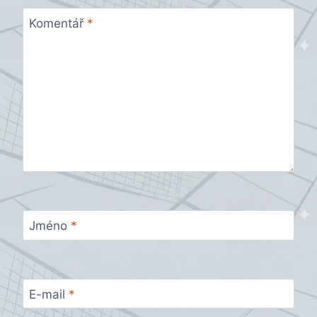
Komentář
*
Jméno
*
E-mail
*