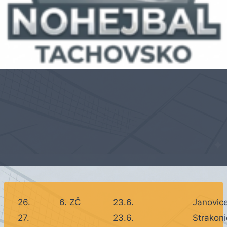
26.
6. ZČ
23.6.
Janovic
27.
23.6.
Strakoni