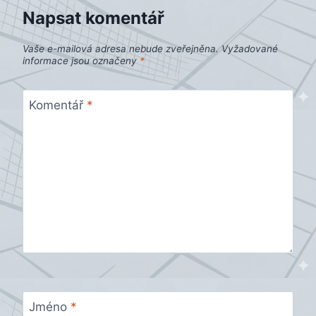
Napsat komentář
Vaše e-mailová adresa nebude zveřejněna.
Vyžadované
informace jsou označeny
*
Komentář
*
Jméno
*