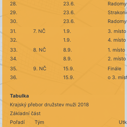
28.
23.6.
Radomy
29.
23.6.
Strakoni
30.
23.6.
Radomy
31.
7. NČ
1.9.
3. místo
32.
1.9.
4. místo
33.
8. NČ
8.9.
1. místo
34.
8.9.
2. místo
35.
9. NČ
15.9.
Finále
36.
15.9.
o 3. mís
Tabulka
Krajský přebor družstev muži 2018
Základní část
Pořadí
Tým
Utk