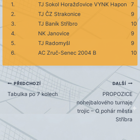
1.
TJ Sokol Horažďovice VYNK Hapon
7
2.
TJ ČZ Strakonice
9
3.
TJ Baník Stříbro
10
4.
NK Janovice
9
5.
TJ Radomyšl
9
6.
AC Zruč-Senec 2004 B
10
Navigace
PŘEDCHOZÍ
DALŠÍ
Tabulka po 7 kolech
PROPOZICE
pro
nohejbalového turnaje
příspěvek
trojic – O pohár města
Stříbra