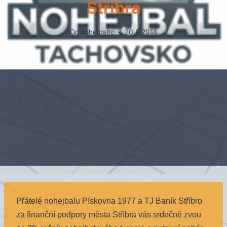
Stříbra
Od
nohejbaltc
20.6.2018
Přátelé nohejbalu Pískovna 1977 a TJ Baník Stříbro
za finanční podpory města Stříbra vás srdečně zvou