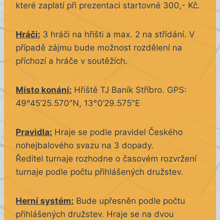
které zaplatí při prezentaci startovné 300,- Kč.
Hráči:
3 hráči na hřišti a max. 2 na střídání. V
případě zájmu bude možnost rozdělení na
příchozí a hráče v soutěžích.
Místo konání:
Hřiště TJ Baník Stříbro. GPS:
49°45’25.570″N, 13°0’29.575″E
Pravidla:
Hraje se podle pravidel Českého
nohejbalového svazu na 3 dopady.
Ředitel turnaje rozhodne o časovém rozvržení
turnaje podle počtu přihlášených družstev.
Herní systém:
Bude upřesněn podle počtu
přihlášených družstev. Hraje se na dvou