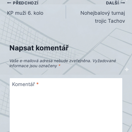
Navigace
PŘEDCHOZÍ
DALŠÍ
KP muži 6. kolo
Nohejbalový turnaj
pro
trojic Tachov
příspěvek
Napsat komentář
Vaše e-mailová adresa nebude zveřejněna.
Vyžadované
informace jsou označeny
*
Komentář
*