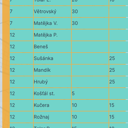
7
Větrovský
30
7
Matějka V.
30
12
Matějka P.
12
Beneš
12
Sušánka
25
12
Mandík
25
12
Hrubý
25
12
Košťál st.
5
12
Kučera
10
15
12
Rožnaj
10
15