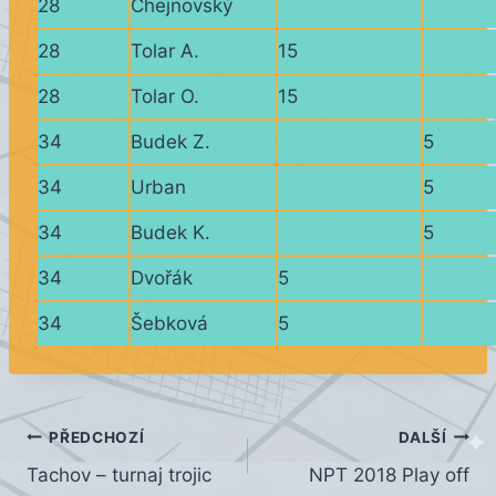
28
Chejnovský
28
Tolar A.
15
28
Tolar O.
15
34
Budek Z.
5
34
Urban
5
34
Budek K.
5
34
Dvořák
5
34
Šebková
5
Navigace
PŘEDCHOZÍ
DALŠÍ
Tachov – turnaj trojic
NPT 2018 Play off
pro