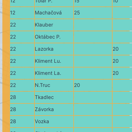
12
Tolar P.
15
10
12
Machačová
25
22
Klauber
22
Oktábec P.
22
Lazorka
20
22
Kliment Lu.
20
22
Kliment La.
20
22
N.Truc
20
28
Tkadlec
28
Závorka
28
Vozka