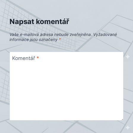
příspěvek
Napsat komentář
Vaše e-mailová adresa nebude zveřejněna.
Vyžadované
informace jsou označeny
*
Komentář
*