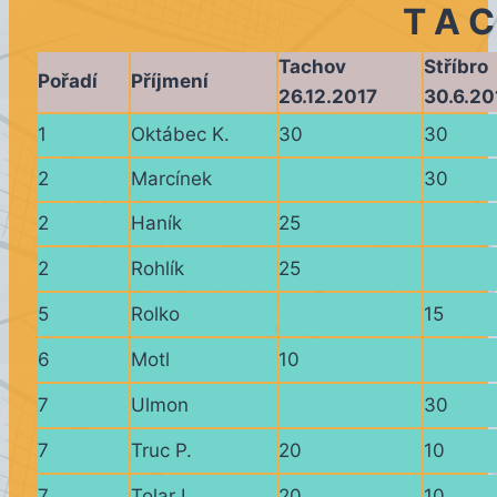
T A C
Tachov
Stříbro
Pořadí
Příjmení
26.12.2017
30.6.20
1
Oktábec K.
30
30
2
Marcínek
30
2
Haník
25
2
Rohlík
25
5
Rolko
15
6
Motl
10
7
Ulmon
30
7
Truc P.
20
10
7
Tolar L.
20
10