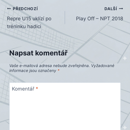
Navigace
PŘEDCHOZÍ
DALŠÍ
Repre U15 uklízí po
Play Off – NPT 2018
pro
tréninku hadici
příspěvek
Napsat komentář
Vaše e-mailová adresa nebude zveřejněna.
Vyžadované
informace jsou označeny
*
Komentář
*