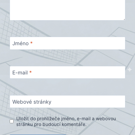
Jméno
*
E-mail
*
Webové stránky
Uložit do prohlížeče jméno, e-mail a webovou
stránku pro budoucí komentáře.