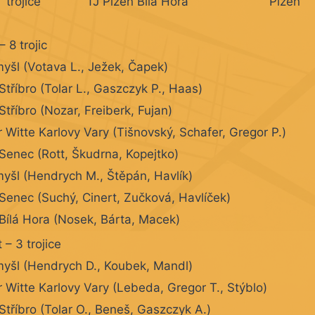
trojice
TJ Plzeň Bílá Hora
Plzeň
– 8 trojic
yšl (Votava L., Ježek, Čapek)
Stříbro (Tolar L., Gaszczyk P., Haas)
Stříbro (Nozar, Freiberk, Fujan)
 Witte Karlovy Vary (Tišnovský, Schafer, Gregor P.)
Senec (Rott, Škudrna, Kopejtko)
yšl (Hendrych M., Štěpán, Havlík)
Senec (Suchý, Cinert, Zučková, Havlíček)
 Bílá Hora (Nosek, Bárta, Macek)
 – 3 trojice
yšl (Hendrych D., Koubek, Mandl)
 Witte Karlovy Vary (Lebeda, Gregor T., Stýblo)
Stříbro (Tolar O., Beneš, Gaszczyk A.)