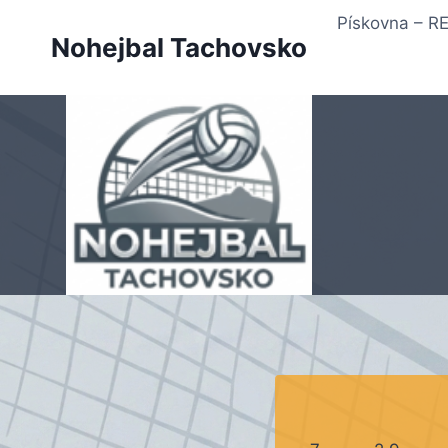
Přeskočit
Pískovna – 
na
Nohejbal Tachovsko
obsah