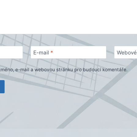
E-mail
*
Webové 
e jméno, e-mail a webovou stránku pro budoucí komentáře.