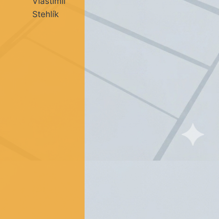
Vlastimil
Stehlík