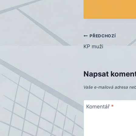
Navigace
PŘEDCHOZÍ
KP muži
pro
příspěvek
Napsat komen
Vaše e-mailová adresa ne
Komentář
*