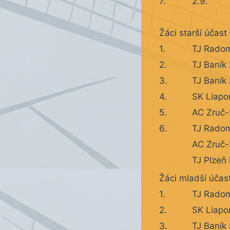
7.
2.9.
Žáci starší účast 
1.
TJ Radom
2.
TJ Baník 
3.
TJ Baník 
4.
SK Liapor
5.
AC Zruč-
6.
TJ Radom
AC Zruč-
TJ Plzeň
Žáci mladší účast
1.
TJ Radom
2.
SK Liapor
3.
TJ Baník 