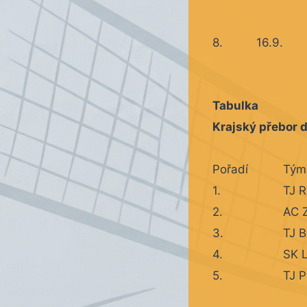
8.
16.9.
Tabulka
Krajský přebor 
Pořadí
Tým
1.
TJ 
2.
AC 
3.
TJ B
4.
SK L
5.
TJ P