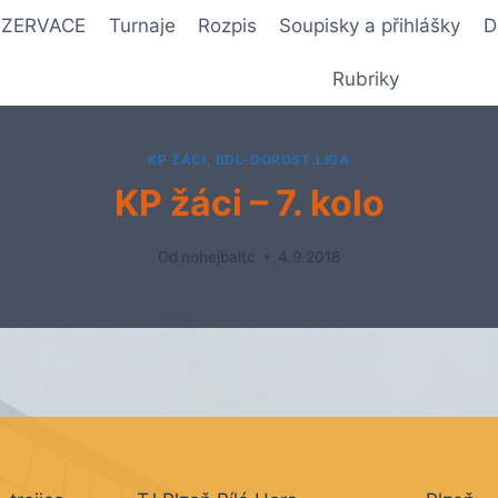
REZERVACE
Turnaje
Rozpis
Soupisky a přihlášky
D
Rubriky
KP ŽÁCI, BDL-DOROST.LIGA
KP žáci – 7. kolo
Od
nohejbaltc
4.9.2018