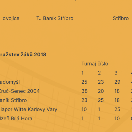
dvojice
TJ Baník Stříbro
Stříbro
družstev žáků 2018
Turnaj číslo
1
2
3
Radomyšl
25
23
29
Zruč-Senec 2004
38
20
18
aník Stříbro
23
25
18
iapor Witte Karlovy Vary
10
1
25
lzeň Bílá Hora
1
1
10