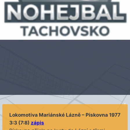
Lokomotiva Mariánské Lázně – Pískovna 1977
3:3 (7:8)
zápis