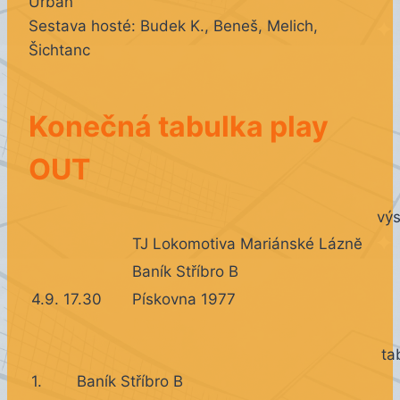
Urban
Sestava hosté: Budek K., Beneš, Melich,
Šichtanc
Konečná tabulka play
OUT
vý
TJ Lokomotiva Mariánské Láznĕ
Baník Stříbro B
4.9. 17.30
Pískovna 1977
tab
1.
Baník Stříbro B