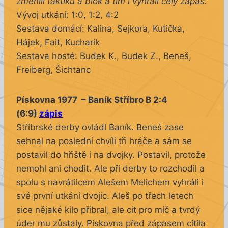
změnili taktiku a blok a tím i vyhráli celý zápas.
Vývoj utkání: 1:0, 1:2, 4:2
Sestava domácí: Kalina, Sejkora, Kutička,
Hájek, Fait, Kucharik
Sestava hosté: Budek K., Budek Z., Beneš,
Freiberg, Šichtanc
Pískovna 1977 – Baník Stříbro B 2:4
(6:9)
zápis
Stříbrské derby ovládl Baník. Beneš zase
sehnal na poslední chvíli tři hráče a sám se
postavil do hřiště i na dvojky. Postavil, protože
nemohl ani chodit. Ale při derby to rozchodil a
spolu s navrátilcem Alešem Melichem vyhráli i
své první utkání dvojic. Aleš po třech letech
sice nějaké kilo přibral, ale cit pro míč a tvrdý
úder mu zůstaly. Pískovna před zápasem cítila