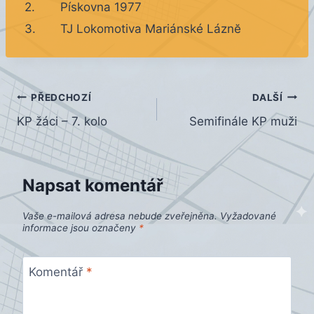
2.
Pískovna 1977
3.
TJ Lokomotiva Mariánské Láznĕ
Navigace
PŘEDCHOZÍ
DALŠÍ
KP žáci – 7. kolo
Semifinále KP muži
pro
příspěvek
Napsat komentář
Vaše e-mailová adresa nebude zveřejněna.
Vyžadované
informace jsou označeny
*
Komentář
*