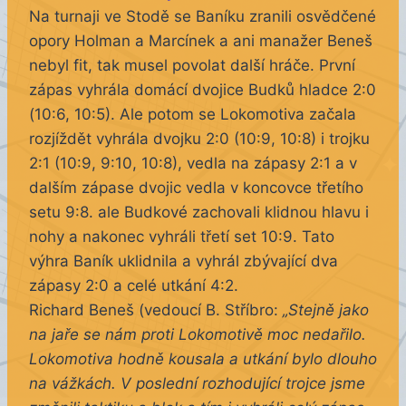
Na turnaji ve Stodě se Baníku zranili osvědčené
opory Holman a Marcínek a ani manažer Beneš
nebyl fit, tak musel povolat další hráče. První
zápas vyhrála domácí dvojice Budků hladce 2:0
(10:6, 10:5). Ale potom se Lokomotiva začala
rozjíždět vyhrála dvojku 2:0 (10:9, 10:8) i trojku
2:1 (10:9, 9:10, 10:8), vedla na zápasy 2:1 a v
dalším zápase dvojic vedla v koncovce třetího
setu 9:8. ale Budkové zachovali klidnou hlavu i
nohy a nakonec vyhráli třetí set 10:9. Tato
výhra Baník uklidnila a vyhrál zbývající dva
zápasy 2:0 a celé utkání 4:2.
Richard Beneš (vedoucí B. Stříbro:
„Stejně jako
na jaře se nám proti Lokomotivě moc nedařilo.
Lokomotiva hodně kousala a utkání bylo dlouho
na vážkách. V poslední rozhodující trojce jsme