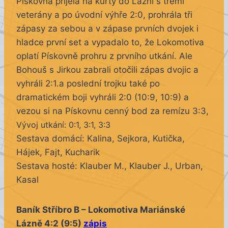
Pískovna přijela na kurty do Lázní s třemi
veterány a po úvodní výhře 2:0, prohrála tři
zápasy za sebou a v zápase prvních dvojek i
hladce první set a vypadalo to, že Lokomotiva
oplatí Pískovně prohru z prvního utkání. Ale
Bohouš s Jirkou zabrali otočili zápas dvojic a
vyhráli 2:1.a poslední trojku také po
dramatickém boji vyhráli 2:0 (10:9, 10:9) a
vezou si na Pískovnu cenný bod za remízu 3:3,
Vývoj utkání: 0:1, 3:1, 3:3
Sestava domácí: Kalina, Sejkora, Kutička,
Hájek, Fajt, Kucharik
Sestava hosté: Klauber M., Klauber J., Urban,
Kasal
Baník Stříbro B – Lokomotiva Mariánské
Lázně 4:2 (9:5)
zápis