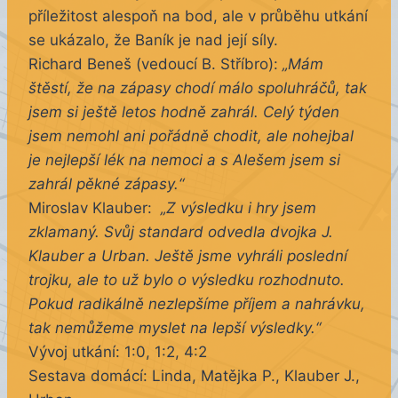
příležitost alespoň na bod, ale v průběhu utkání
se ukázalo, že Baník je nad její síly.
Richard Beneš (vedoucí B. Stříbro):
„Mám
štěstí, že na zápasy chodí málo spoluhráčů, tak
jsem si ještě letos hodně zahrál. Celý týden
jsem nemohl ani pořádně chodit, ale nohejbal
je nejlepší lék na nemoci a s Alešem jsem si
zahrál pěkné zápasy.“
Miroslav Klauber:
„Z výsledku i hry jsem
zklamaný. Svůj standard odvedla dvojka J.
Klauber a Urban. Ještě jsme vyhráli poslední
trojku, ale to už bylo o výsledku rozhodnuto.
Pokud radikálně nezlepšíme příjem a nahrávku,
tak nemůžeme myslet na lepší výsledky.“
Vývoj utkání: 1:0, 1:2, 4:2
Sestava domácí: Linda, Matějka P., Klauber J.,