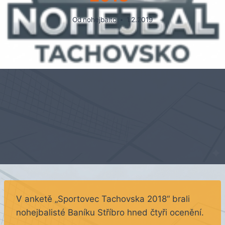
Od
nohejbaltc
1.2.2019
V anketě „Sportovec Tachovska 2018“ brali
nohejbalisté Baníku Stříbro hned čtyři ocenění.