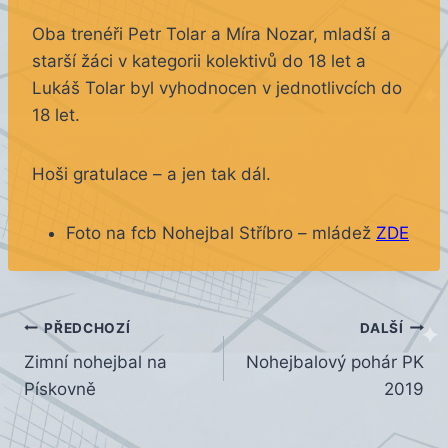
Oba trenéři Petr Tolar a Míra Nozar, mladší a
starší žáci v kategorii kolektivů do 18 let a
Lukáš Tolar byl vyhodnocen v jednotlivcích do
18 let.
Hoši gratulace – a jen tak dál.
Foto na fcb Nohejbal Stříbro – mládež
ZDE
Navigace
PŘEDCHOZÍ
DALŠÍ
Zimní nohejbal na
Nohejbalový pohár PK
pro
Pískovně
2019
příspěvek