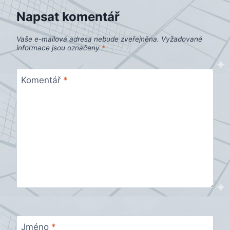
Napsat komentář
Vaše e-mailová adresa nebude zveřejněna.
Vyžadované
informace jsou označeny
*
Komentář
*
Jméno
*