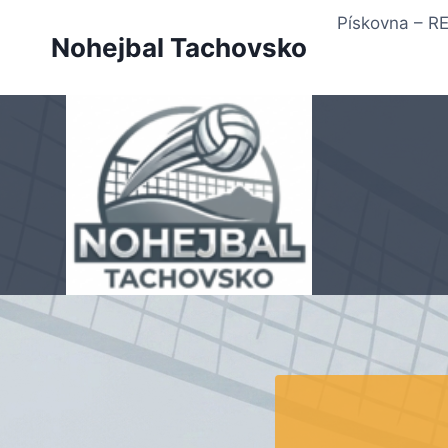
Přeskočit
Pískovna – 
na
Nohejbal Tachovsko
obsah