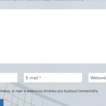
E-mail
*
Webové 
e jméno, e-mail a webovou stránku pro budoucí komentáře.