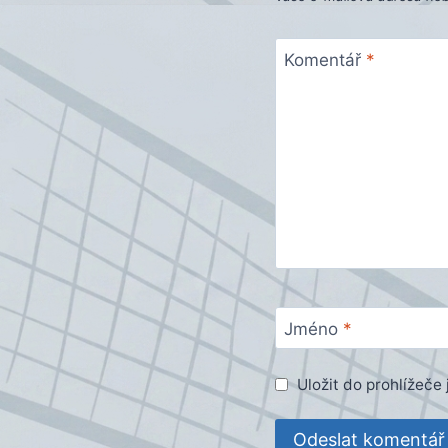
Komentář
*
Jméno
*
Uložit do prohlížeč