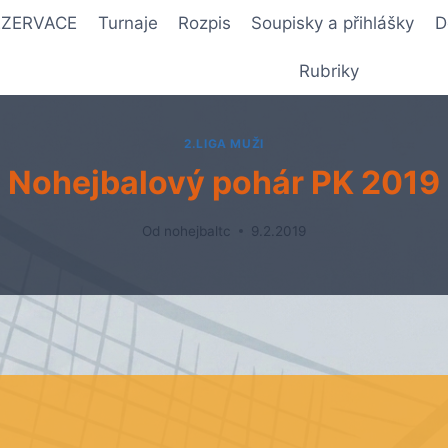
REZERVACE
Turnaje
Rozpis
Soupisky a přihlášky
D
Rubriky
2.LIGA MUŽI
Nohejbalový pohár PK 2019
Od
nohejbaltc
9.2.2019