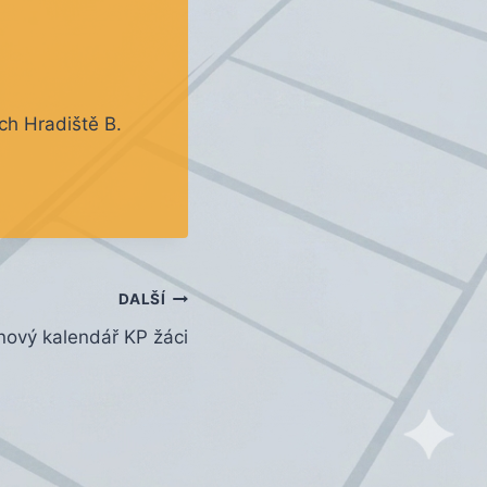
ch Hradiště B.
DALŠÍ
nový kalendář KP žáci