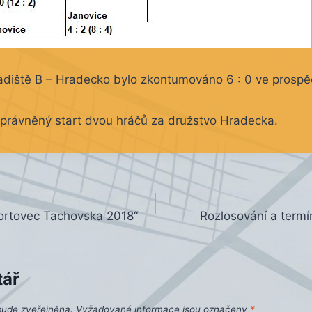
radiště B – Hradecko bylo zkontumováno 6 : 0 ve prospě
rávněný start dvou hráčů za družstvo Hradecka.
ortovec Tachovska 2018“
Rozlosování a termí
tář
bude zveřejněna.
Vyžadované informace jsou označeny
*