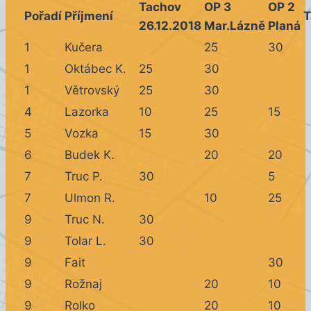
Tachov
OP 3
OP 2
Pořadí
Příjmení
T
26.12.2018
Mar.Lázně
Planá
1
Kučera
25
30
1
Oktábec K.
25
30
1
Větrovský
25
30
4
Lazorka
10
25
15
5
Vozka
15
30
6
Budek K.
20
20
7
Truc P.
30
5
7
Ulmon R.
10
25
9
Truc N.
30
9
Tolar L.
30
9
Fait
30
9
Rožnaj
20
10
9
Rolko
20
10