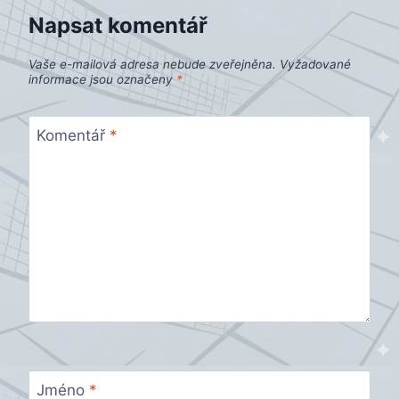
Napsat komentář
Vaše e-mailová adresa nebude zveřejněna.
Vyžadované
informace jsou označeny
*
Komentář
*
Jméno
*