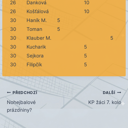
26
Danková
10
26
Košťálová
10
30
Haník M.
5
30
Toman
5
30
Klauber M.
5
30
Kucharik
5
30
Sejkora
5
30
Filipčík
5
Navigace
PŘEDCHOZÍ
DALŠÍ
Nohejbalové
KP žáci 7. kolo
pro
prázdniny?
příspěvek