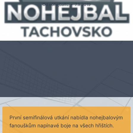
Od
nohejbaltc
7.9.2019
První semifinálová utkání nabídla nohejbalovým
fanouškům napínavé boje na všech hřištích.