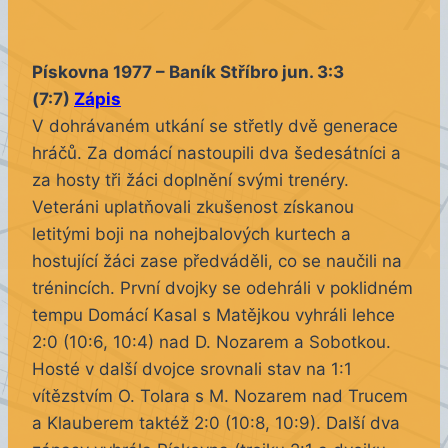
Pískovna 1977 – Baník Stříbro jun. 3:3
(7:7)
Zápis
V dohrávaném utkání se střetly dvě generace
hráčů. Za domácí nastoupili dva šedesátníci a
za hosty tři žáci doplnění svými trenéry.
Veteráni uplatňovali zkušenost získanou
letitými boji na nohejbalových kurtech a
hostující žáci zase předváděli, co se naučili na
trénincích. První dvojky se odehráli v poklidném
tempu Domácí Kasal s Matějkou vyhráli lehce
2:0 (10:6, 10:4) nad D. Nozarem a Sobotkou.
Hosté v další dvojce srovnali stav na 1:1
vítězstvím O. Tolara s M. Nozarem nad Trucem
a Klauberem taktéž 2:0 (10:8, 10:9). Další dva