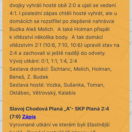
dvojky vyhráli hosté obě 2:0 a ujali se vedení
4:1. I poslední zápas chtěli hosté vyhrát, ale u
domácích se rozstřílel po zlepšené nahrávce
Budka Aleš Melich. A také Holman přispěl
k vítězství několika body. A tak domácí
vítězstvím 2:1 (10:6, 7:10, 10:6) upravili stav na
2:4 a zachovali si ještě naději do odvety.
Vývoj utkání: 0:1, 1:1, 1:4, 2:4
Sestava domácí: Šichtanc, Melich, Holman,
Beneš, Z. Budek
Sestava hosté: Vozka, Sušanka, Toman,
Oktábec, Větrovský, Kalabis
Slavoj Chodová Planá „A“- SKP Planá 2:4
(7:9)
Zápis
Vyrovnané utkání ve kterém byli šťastnější