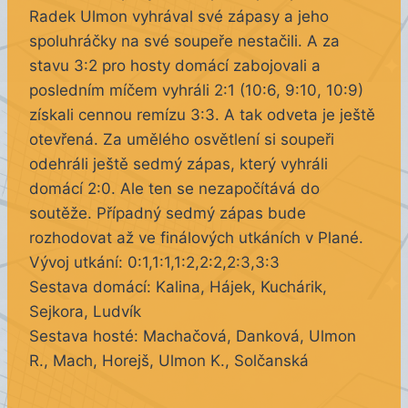
Radek Ulmon vyhrával své zápasy a jeho
spoluhráčky na své soupeře nestačili. A za
stavu 3:2 pro hosty domácí zabojovali a
posledním míčem vyhráli 2:1 (10:6, 9:10, 10:9)
získali cennou remízu 3:3. A tak odveta je ještě
otevřená. Za umělého osvětlení si soupeři
odehráli ještě sedmý zápas, který vyhráli
domácí 2:0. Ale ten se nezapočítává do
soutěže. Případný sedmý zápas bude
rozhodovat až ve finálových utkáních v Plané.
Vývoj utkání: 0:1,1:1,1:2,2:2,2:3,3:3
Sestava domácí: Kalina, Hájek, Kuchárik,
Sejkora, Ludvík
Sestava hosté: Machačová, Danková, Ulmon
R., Mach, Horejš, Ulmon K., Solčanská