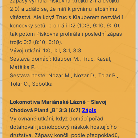
zápasy vyhrála Pískovna (trojku 2:1 a dvojku
2:0) a zdálo se, že míří k prvnímu letošnímu
vítězství. Ale když Truc s Klauberem nezvládli
koncovky setů, prohráli 1:2 (10:3, 9:10, 9:10),
tak potom Pískovna prohrála i poslední zápas
trojic 0:2 (8:10, 6:10).
Vývoj utkání: 1:0, 1:1, 3:1, 3:3
Sestava domácí: Klauber M., Truc, Kasal,
Matějka P.
Sestava hosté: Nozar M., Nozar D., Tolar P.,
Tolar O., Sobotka
Lokomotiva Mariánské Lázně – Slavoj
Chodová Planá „B“ 3:3 (6:7)
Zápis
Vyrovnané utkání, když domácí pořád
dotahovali jednobodový náskok hostujícího
družstva. Zápasy končili podle předpokladů,