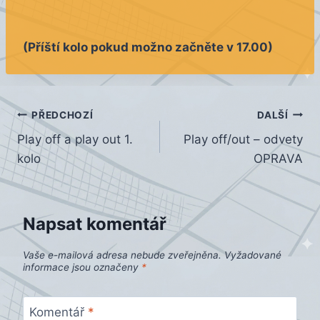
(Příští kolo pokud možno začněte v 17.00)
Navigace
PŘEDCHOZÍ
DALŠÍ
Play off a play out 1.
Play off/out – odvety
pro
kolo
OPRAVA
příspěvek
Napsat komentář
Vaše e-mailová adresa nebude zveřejněna.
Vyžadované
informace jsou označeny
*
Komentář
*