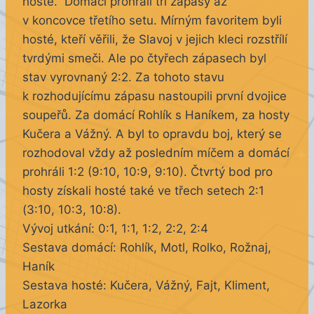
hosté. Domácí prohráli tři zápasy až
v koncovce třetího setu. Mírným favoritem byli
hosté, kteří věřili, že Slavoj v jejich kleci rozstřílí
tvrdými smeči. Ale po čtyřech zápasech byl
stav vyrovnaný 2:2. Za tohoto stavu
k rozhodujícímu zápasu nastoupili první dvojice
soupeřů. Za domácí Rohlík s Haníkem, za hosty
Kučera a Vážný. A byl to opravdu boj, který se
rozhodoval vždy až posledním míčem a domácí
prohráli 1:2 (9:10, 10:9, 9:10). Čtvrtý bod pro
hosty získali hosté také ve třech setech 2:1
(3:10, 10:3, 10:8).
Vývoj utkání: 0:1, 1:1, 1:2, 2:2, 2:4
Sestava domácí: Rohlík, Motl, Rolko, Rožnaj,
Haník
Sestava hosté: Kučera, Vážný, Fajt, Kliment,
Lazorka