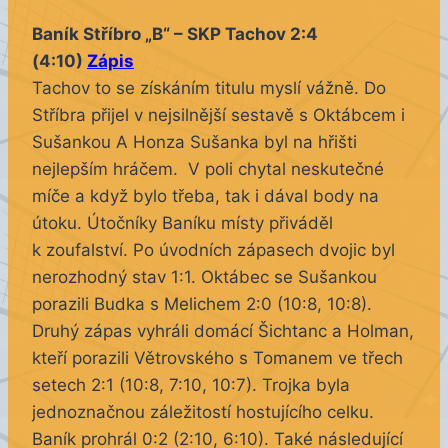
Baník Stříbro „B“ – SKP Tachov 2:4
(4:10)
Zápis
Tachov to se získáním titulu myslí vážně. Do
Stříbra přijel v nejsilnější sestavě s Oktábcem i
Sušankou A Honza Sušanka byl na hřišti
nejlepším hráčem. V poli chytal neskutečné
míče a když bylo třeba, tak i dával body na
útoku. Útočníky Baníku místy přiváděl
k zoufalství. Po úvodních zápasech dvojic byl
nerozhodný stav 1:1. Oktábec se Sušankou
porazili Budka s Melichem 2:0 (10:8, 10:8).
Druhý zápas vyhráli domácí Šichtanc a Holman,
kteří porazili Větrovského s Tomanem ve třech
setech 2:1 (10:8, 7:10, 10:7). Trojka byla
jednoznačnou záležitostí hostujícího celku.
Baník prohrál 0:2 (2:10, 6:10). Také následující