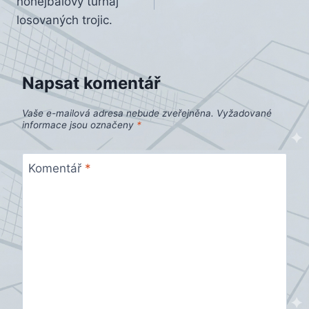
nohejbalový turnaj
příspěvek
losovaných trojic.
Napsat komentář
Vaše e-mailová adresa nebude zveřejněna.
Vyžadované
informace jsou označeny
*
Komentář
*