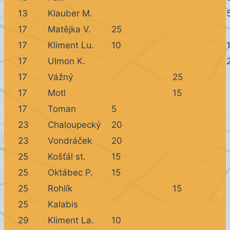
13
Klauber M.
17
Matějka V.
25
17
Kliment Lu.
10
17
Ulmon K.
17
Vážný
25
17
Motl
15
17
Toman
5
23
Chaloupecký
20
23
Vondráček
20
25
Košťál st.
15
25
Oktábec P.
15
25
Rohlík
15
25
Kalabis
29
Kliment La.
10