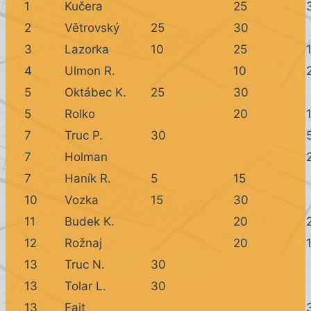
1
Kučera
25
2
Větrovský
25
30
3
Lazorka
10
25
4
Ulmon R.
10
5
Oktábec K.
25
30
5
Rolko
20
7
Truc P.
30
7
Holman
7
Haník R.
5
15
10
Vozka
15
30
11
Budek K.
20
12
Rožnaj
20
13
Truc N.
30
13
Tolar L.
30
13
Fait