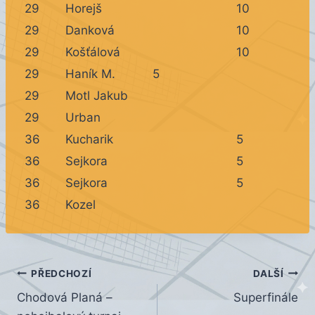
29
Horejš
10
29
Danková
10
29
Košťálová
10
29
Haník M.
5
29
Motl Jakub
29
Urban
36
Kucharik
5
36
Sejkora
5
36
Sejkora
5
36
Kozel
Navigace
PŘEDCHOZÍ
DALŠÍ
Chodová Planá –
Superfinále
pro