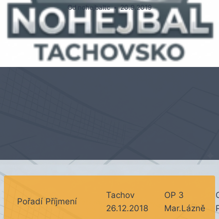
Od
nohejbaltc
20.9.2019
Tachov
OP 3
Pořadí
Příjmení
26.12.2018
Mar.Lázně