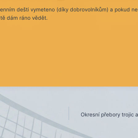
odenním dešti vymeteno (díky dobrovolníkům) a pokud ne
eště dám ráno vědět.
Okresní přebory trojic 