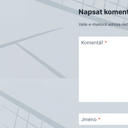
Napsat komen
Vaše e-mailová adresa ne
Komentář
*
Jméno
*