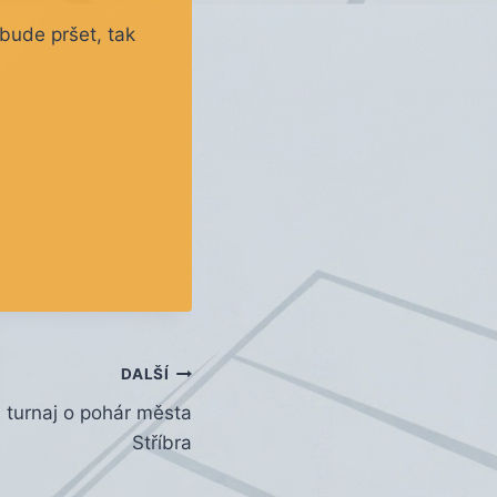
bude pršet, tak
DALŠÍ
a turnaj o pohár města
Stříbra