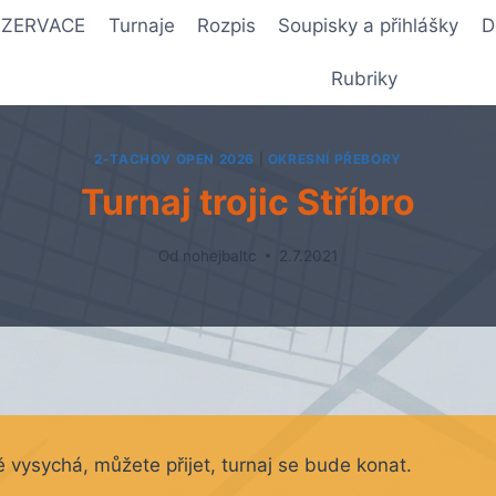
REZERVACE
Turnaje
Rozpis
Soupisky a přihlášky
D
Rubriky
2-TACHOV OPEN 2026
|
OKRESNÍ PŘEBORY
Turnaj trojic Stříbro
Od
nohejbaltc
2.7.2021
tě vysychá, můžete přijet, turnaj se bude konat.