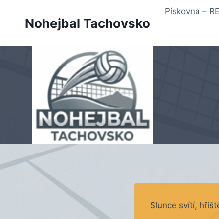
Přeskočit
Pískovna – 
na
Nohejbal Tachovsko
obsah
Slunce svítí, hřiš