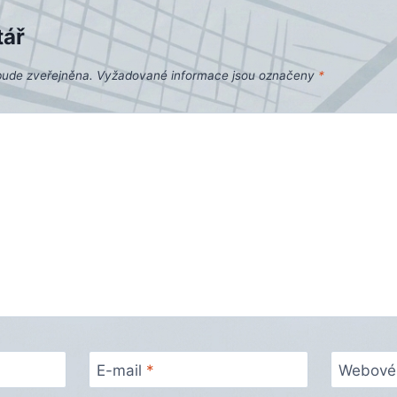
tář
bude zveřejněna.
Vyžadované informace jsou označeny
*
E-mail
*
Webové 