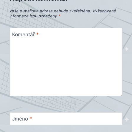
Vaše e-mailová adresa nebude zveřejněna.
Vyžadované
informace jsou označeny
*
Komentář
*
Jméno
*