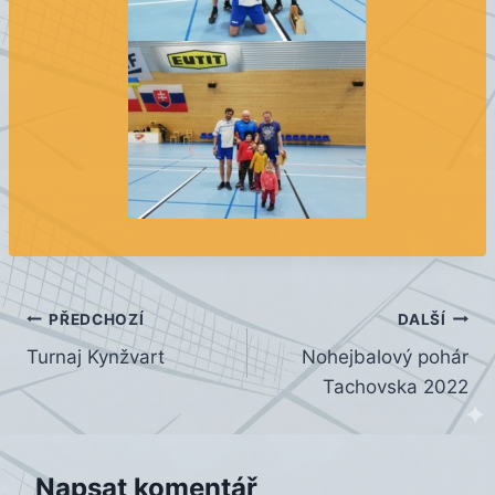
Navigace
PŘEDCHOZÍ
DALŠÍ
Turnaj Kynžvart
Nohejbalový pohár
pro
Tachovska 2022
příspěvek
Napsat komentář