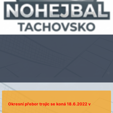
Okresní přebor trojic se koná 18.6.2022 v