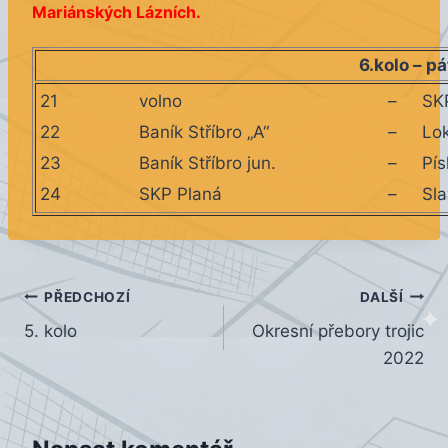
Mariánských Lázních.
6.kolo – p
21
volno
–
SK
22
Baník Stříbro „A“
–
Lo
23
Baník Stříbro jun.
–
Pí
24
SKP Planá
–
Sl
Navigace
PŘEDCHOZÍ
DALŠÍ
5. kolo
Okresní přebory trojic
pro
2022
příspěvek