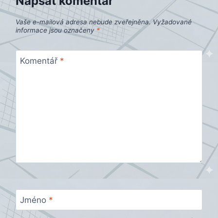
Napsat komentář
Vaše e-mailová adresa nebude zveřejněna.
Vyžadované
informace jsou označeny
*
Komentář
*
Jméno
*