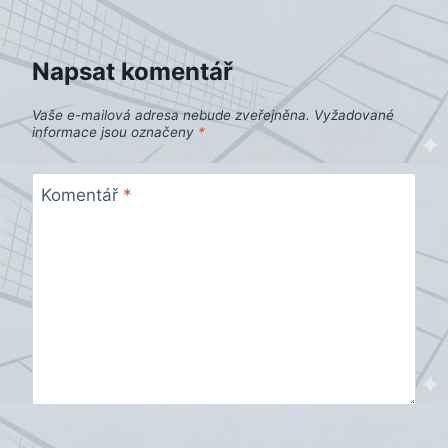
příspěvek
Napsat komentář
Vaše e-mailová adresa nebude zveřejněna.
Vyžadované
informace jsou označeny
*
Komentář
*