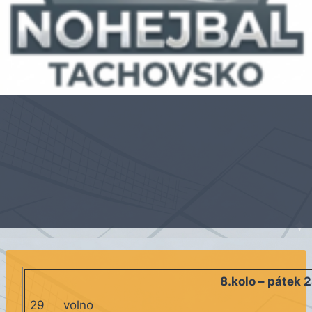
8.kolo – pátek 
29
volno