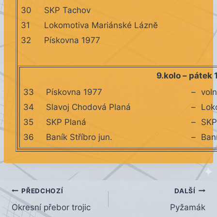
30
SKP Tachov
31
Lokomotiva Mariánské Láznĕ
32
Pískovna 1977
9.kolo – pátek 
33
Pískovna 1977
–
vol
34
Slavoj Chodová Planá
–
Lok
35
SKP Planá
–
SKP
36
Baník Stříbro jun.
–
Baní
Navigace
PŘEDCHOZÍ
DALŠÍ
Okresní přebor trojic
Pyžamák
pro