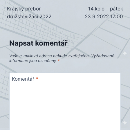
Navigace
Krajský přebor
14.kolo – pátek
pro
družstev žáci 2022
23.9.2022 17:00
příspěvek
Napsat komentář
Vaše e-mailová adresa nebude zveřejněna.
Vyžadované
informace jsou označeny
*
Komentář
*