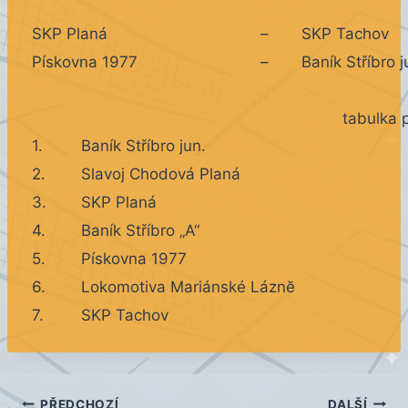
SKP Planá
–
SKP Tachov
Pískovna 1977
–
Baník Stříbro j
tabulka 
1.
Baník Stříbro jun.
2.
Slavoj Chodová Planá
3.
SKP Planá
4.
Baník Stříbro „A“
5.
Pískovna 1977
6.
Lokomotiva Mariánské Láznĕ
7.
SKP Tachov
PŘEDCHOZÍ
DALŠÍ