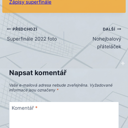
Zápisy superfinále
Navigace
PŘEDCHOZÍ
DALŠÍ
Superfinále 2022 foto
Nohejbalový
pro
přáteláček
příspěvek
Napsat komentář
Vaše e-mailová adresa nebude zveřejněna.
Vyžadované
informace jsou označeny
*
Komentář
*