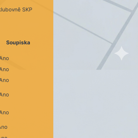
klubovně SKP
Soupiska
Ano
Ano
Ano
Ano
Ano
Ano
Ano