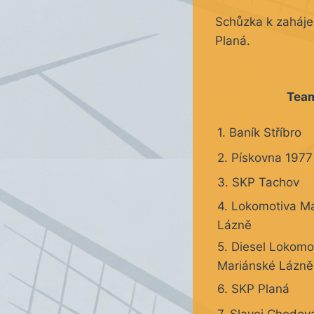
Schůzka k zaháje
Planá.
Tea
1. Baník Stříbro
2. Pískovna 1977
3. SKP Tachov
4. Lokomotiva M
Lázně
5. Diesel Lokomo
Mariánské Lázně
6. SKP Planá
7. Slavoj Chodov