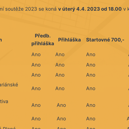
ní soutěže 2023 se koná
v úterý 4.4. 2023 od 18.00
v 
Předb.
m
Přihláška
Startovné 700,-
přihláška
Ano
Ano
Ano
Ano
Ano
Ano
Ano
Ano
Ano
ariánské
Ano
Ano
Ano
tiva
Ano
Ano
Ano
Ano
Ano
Ano
á Planá
Ano
Ano
Ano