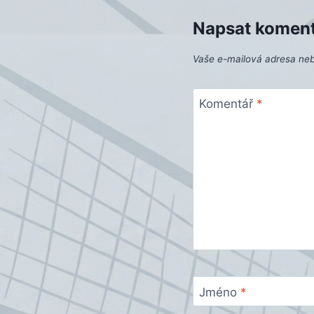
Napsat komen
Vaše e-mailová adresa ne
Komentář
*
Jméno
*