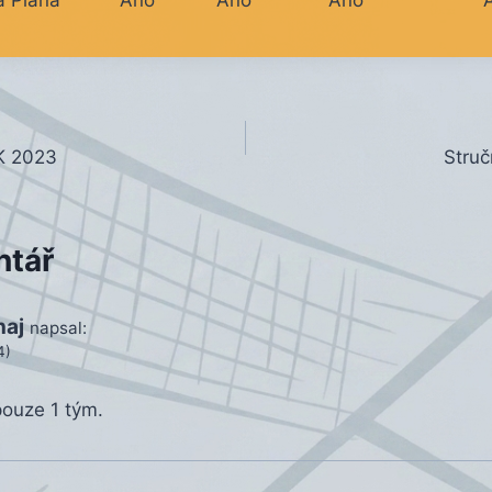
K 2023
Struč
ntář
naj
napsal:
4)
ouze 1 tým.