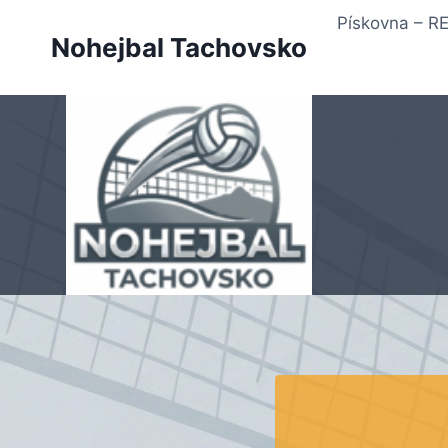
Přeskočit
Pískovna – 
na
Nohejbal Tachovsko
obsah