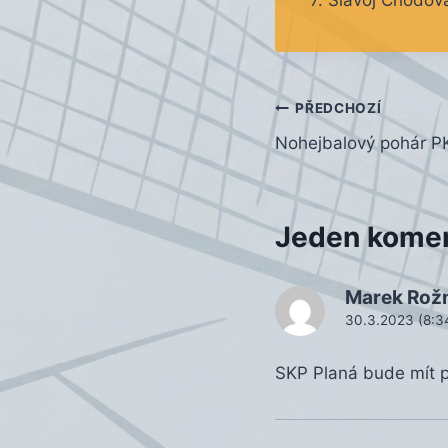
Navigace
PŘEDCHOZÍ
Nohejbalový pohár P
pro
příspěvek
Jeden kome
Marek Rož
30.3.2023 (8:3
SKP Planá bude mít p