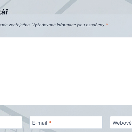
tář
bude zveřejněna.
Vyžadované informace jsou označeny
*
E-mail
*
Webové 