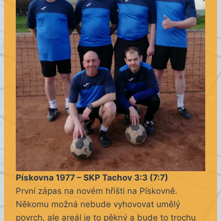
Pískovna 1977 – SKP Tachov 3:3 (7:7)
První zápas na novém hřišti na Pískovně.
Někomu možná nebude vyhovovat umělý
povrch, ale areál je to pěkný a bude to trochu