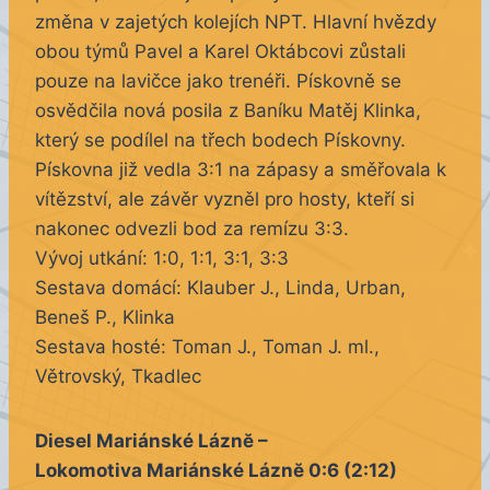
změna v zajetých kolejích NPT. Hlavní hvězdy
obou týmů Pavel a Karel Oktábcovi zůstali
pouze na lavičce jako trenéři. Pískovně se
osvědčila nová posila z Baníku Matěj Klinka,
který se podílel na třech bodech Pískovny.
Pískovna již vedla 3:1 na zápasy a směřovala k
vítězství, ale závěr vyzněl pro hosty, kteří si
nakonec odvezli bod za remízu 3:3.
Vývoj utkání: 1:0, 1:1, 3:1, 3:3
Sestava domácí: Klauber J., Linda, Urban,
Beneš P., Klinka
Sestava hosté: Toman J., Toman J. ml.,
Větrovský, Tkadlec
Diesel Mariánské Láznĕ –
Lokomotiva Mariánské Láznĕ 0:6 (2:12)