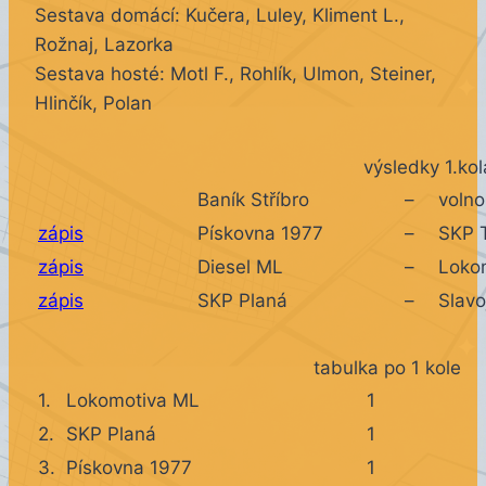
Sestava domácí: Kučera, Luley, Kliment L.,
Rožnaj, Lazorka
Sestava hosté: Motl F., Rohlík, Ulmon, Steiner,
Hlinčík, Polan
výsledky 1.kol
Baník Stříbro
–
volno
zápis
Pískovna 1977
–
SKP 
zápis
Diesel ML
–
Loko
zápis
SKP Planá
–
Slavo
tabulka po 1 kole
1.
Lokomotiva ML
1
2.
SKP Planá
1
3.
Pískovna 1977
1