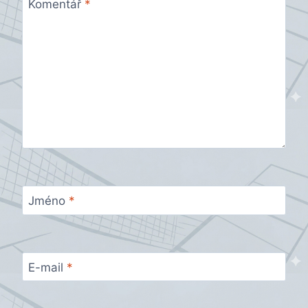
Komentář
*
Jméno
*
E-mail
*