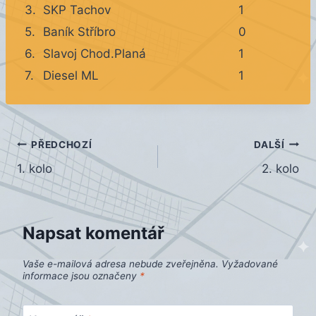
3.
SKP Tachov
1
5.
Baník Stříbro
0
6.
Slavoj Chod.Planá
1
7.
Diesel ML
1
Navigace
PŘEDCHOZÍ
DALŠÍ
1. kolo
2. kolo
pro
příspěvek
Napsat komentář
Vaše e-mailová adresa nebude zveřejněna.
Vyžadované
informace jsou označeny
*