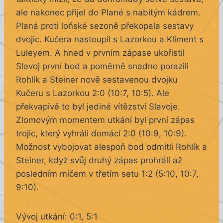
ale nakonec přijel do Plané s nabitým kádrem.
Planá proti loňské sezoně překopala sestavy
dvojic. Kučera nastoupil s Lazorkou a Kliment s
Luleyem. A hned v prvním zápase ukořistil
Slavoj první bod a poměrně snadno porazili
Rohlík a Steiner nově sestavenou dvojku
Kučeru s Lazorkou 2:0 (10:7, 10:5). Ale
překvapivě to byl jediné vítězství Slavoje.
Zlomovým momentem utkání byl první zápas
trojic, který vyhráli domácí 2:0 (10:9, 10:9).
Možnost vybojovat alespoň bod odmítli Rohlík a
Steiner, když svůj druhý zápas prohráli až
posledním míčem v třetím setu 1:2 (5:10, 10:7,
9:10).
Vývoj utkání: 0:1, 5:1