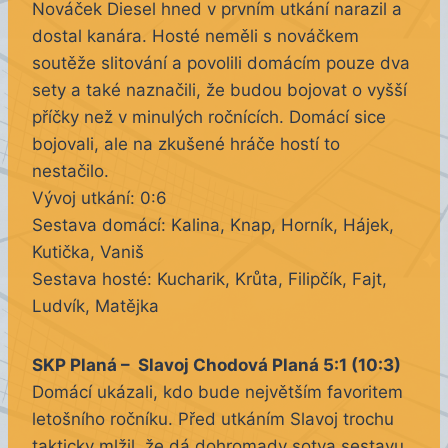
Nováček Diesel hned v prvním utkání narazil a
dostal kanára. Hosté neměli s nováčkem
soutěže slitování a povolili domácím pouze dva
sety a také naznačili, že budou bojovat o vyšší
příčky než v minulých ročnících. Domácí sice
bojovali, ale na zkušené hráče hostí to
nestačilo.
Vývoj utkání: 0:6
Sestava domácí: Kalina, Knap, Horník, Hájek,
Kutička, Vaniš
Sestava hosté: Kucharik, Krůta, Filipčík, Fajt,
Ludvík, Matějka
SKP Planá – Slavoj Chodová Planá 5:1 (10:3)
Domácí ukázali, kdo bude největším favoritem
letošního ročníku. Před utkáním Slavoj trochu
takticky mlžil, že dá dohromady sotva sestavu,