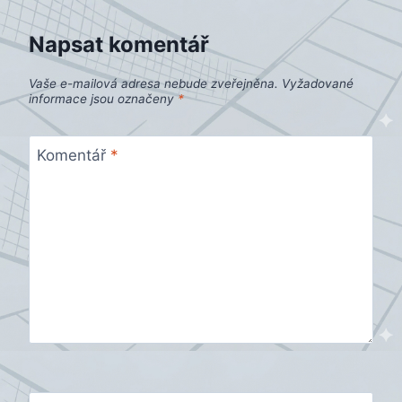
příspěvek
Napsat komentář
Vaše e-mailová adresa nebude zveřejněna.
Vyžadované
informace jsou označeny
*
Komentář
*