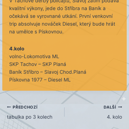
V Tachově derby policajtů, Slavoj zatím podává
kvalitní výkony, jede do Stříbra na Baník a
očekává se vyrovnané utkání. První venkovní
trip absolvuje nováček Diesel, který bude hrát
na umělce s Pískovnou.
4.kolo
volno-Lokomotiva ML
SKP Tachov – SKP Planá
Baník Stříbro – Slavoj Chod.Planá
Pískovna 1977 – Diesel ML
Navigace
PŘEDCHOZÍ
DALŠÍ
tabulka po 3 kolech
4. kolo
pro