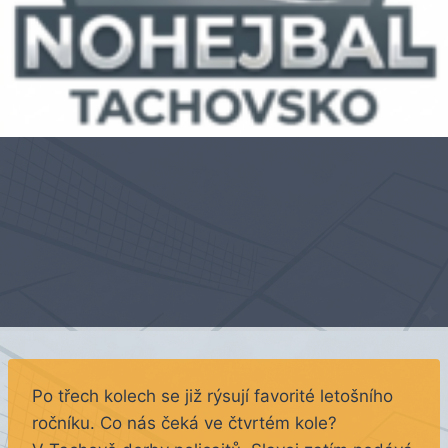
Po třech kolech se již rýsují favorité letošního
ročníku. Co nás čeká ve čtvrtém kole?