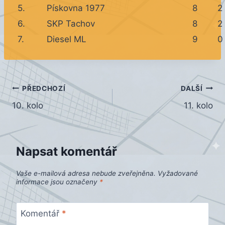
5.
Pískovna 1977
8
2
6.
SKP Tachov
8
2
7.
Diesel ML
9
0
Navigace
PŘEDCHOZÍ
DALŠÍ
10. kolo
11. kolo
pro
příspěvek
Napsat komentář
Vaše e-mailová adresa nebude zveřejněna.
Vyžadované
informace jsou označeny
*
Komentář
*