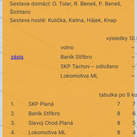
Sestava domácí: O. Tolar, R. Beneš, P. Beneš,
Šichtanc
Sestava hosté: Kutička, Kalina, Hájek, Knap
výsledky 10.
volno
–
zápis
Baník Stříbro
–
SKP Tachov – odloženo
–
Lokomotiva ML
–
tabulka po 9 k
1.
SKP Planá
7
7
2.
Baník Stříbro
8
6
3.
Slavoj Chod.Planá
8
5
4.
Lokomotiva ML
8
4