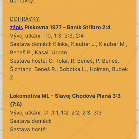
dohrávky:
DOHRÁVKY:
zápis
Pískovna 1977 – Baník Stříbro 2:4
Vývoj utkání: 1:0, 1:3, 2:3, 2:4
Sestava domácí: Klinka, Klauber J., Klauber M.,
Beneš P., Kasal, Urban
Sestava hosté: O. Tolar, R. Beneš, P. Beneš,
Šichtanc, Beneš R., Sobotka L., Holman, Budek
Z.
Lokomotiva ML – Slavoj Chodová Planá 3:3
(7:6)
Vývoj utkání: 0:1,1:1, 1:2, 2:2, 2:3, 3:3
Sestava domácí:
Sestava hosté: