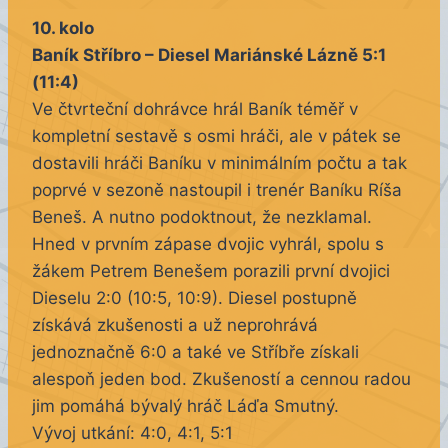
10. kolo
Baník Stříbro – Diesel Mariánské Lázně 5:1
(11:4)
Ve čtvrteční dohrávce hrál Baník téměř v
kompletní sestavě s osmi hráči, ale v pátek se
dostavili hráči Baníku v minimálním počtu a tak
poprvé v sezoně nastoupil i trenér Baníku Ríša
Beneš. A nutno podoktnout, že nezklamal.
Hned v prvním zápase dvojic vyhrál, spolu s
žákem Petrem Benešem porazili první dvojici
Dieselu 2:0 (10:5, 10:9). Diesel postupně
získává zkušenosti a už neprohrává
jednoznačně 6:0 a také ve Stříbře získali
alespoň jeden bod. Zkušeností a cennou radou
jim pomáhá bývalý hráč Láďa Smutný.
Vývoj utkání: 4:0, 4:1, 5:1