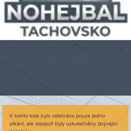
V tomto kole bylo odehráno pouze jedno
utkání, ale alespoň byly uskutečněny zbývající