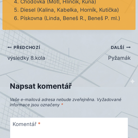
Chodovka (Motl, Hlinčík, Kuna)
Diesel (Kalina, Kabelka, Horník, Kutička)
Pískovna (Linda, Beneš R., Beneš P. ml.)
Navigace
PŘEDCHOZÍ
DALŠÍ
výsledky 8.kola
Pyžamák
pro
příspěvek
Napsat komentář
Vaše e-mailová adresa nebude zveřejněna.
Vyžadované
informace jsou označeny
*
Komentář
*