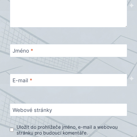
Jméno
*
E-mail
*
Webové stránky
Uložit do prohlížeče jméno, e-mail a webovou
stránku pro budoucí komentáře.