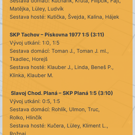
Sestava domácí: Kucharik, Kruta, Filipčík, Fajt,
Matějka, Lüley, Ludvík
Sestava hosté: Kutička, Švejda, Kalina, Hájek
SKP Tachov – Pískovna 1977 1:5 (3:11)
Vývoj utkání: 1:0, 1:5
Sestava domácí: Toman J., Toman J. ml.,
Tkadlec, Horejš
Sestava hosté: Klauber J., Linda, Beneš P.,
Klinka, Klauber M.
Slavoj Chod. Planá – SKP Planá 1:5 (3:10)
Vývoj utkání: 0:5, 1:5
Sestava domácí: Rohlík, Ulmon, Truc,
Rolko, Hlinčík
Sestava hosté: Kučera, Lüley, Kliment L.,
Rožnaj