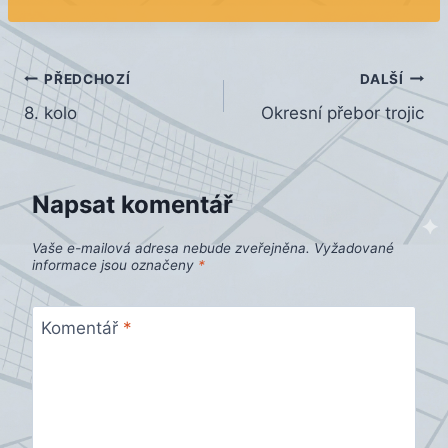
Navigace
PŘEDCHOZÍ
DALŠÍ
8. kolo
Okresní přebor trojic
pro
příspěvek
Napsat komentář
Vaše e-mailová adresa nebude zveřejněna.
Vyžadované
informace jsou označeny
*
Komentář
*