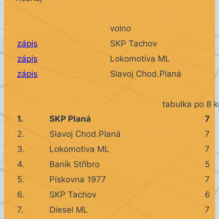
volno
zápis
SKP Tachov
zápis
Lokomotiva ML
zápis
Slavoj Chod.Planá
tabulka po 8 k
1.
SKP Planá
7
2.
Slavoj Chod.Planá
7
3.
Lokomotiva ML
7
4.
Baník Stříbro
5
5.
Pískovna 1977
7
6.
SKP Tachov
6
7.
Diesel ML
7