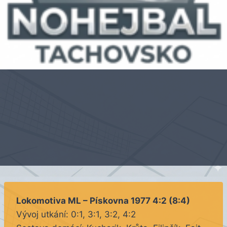
Lokomotiva ML – Pískovna 1977 4:2 (8:4)
Vývoj utkání: 0:1, 3:1, 3:2, 4:2