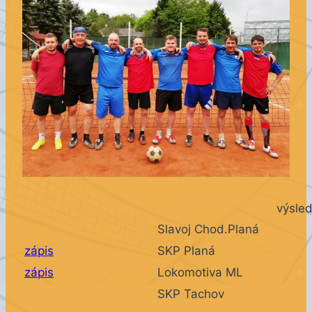
výsled
Slavoj Chod.Planá
zá
pis
SKP Planá
zá
pis
Lokomotiva ML
SKP Tachov