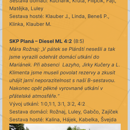
Sestava domácí: Kucharik, Krůta, Filipčík, Fajt,
Matějka, Luley
Sestava hosté: Klauber J., Linda, Beneš P.,
Klinka, Klauber M.
SKP Planá – Diesel ML 4:2
(8:5)
Mára Rožnaj: „V pátek se Plánští nesešli a tak
jsme vyrazili odehrát domácí utkání do
Mariánek. Při absenci Lazyho, Jirky Kučery a L.
Klimenta jsme museli povolat rezervy a zkusit
uhájit jarní neporazitelnost s naší B-sestavou.
Nakonec opět pěkné vyrovnané utkání v
přátelské atmosféře.“
Vývoj utkání: 1:0,1:1, 3:1, 3:2, 4:2
Sestava domácí: Rožnaj, Luley, Gabčo, Zajíček
Sestava hosté: Kalina, Hájek, Kabelka, Švejda