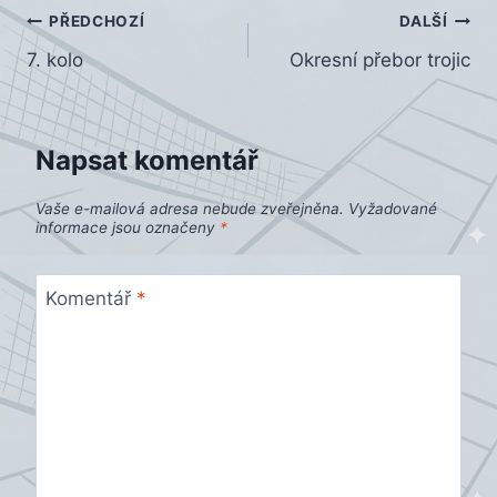
Navigace
PŘEDCHOZÍ
DALŠÍ
7. kolo
Okresní přebor trojic
pro
příspěvek
Napsat komentář
Vaše e-mailová adresa nebude zveřejněna.
Vyžadované
informace jsou označeny
*
Komentář
*