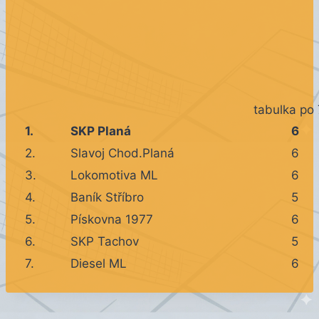
tabulka po 
1.
SKP Planá
6
2.
Slavoj Chod.Planá
6
3.
Lokomotiva ML
6
4.
Baník Stříbro
5
5.
Pískovna 1977
6
6.
SKP Tachov
5
7.
Diesel ML
6