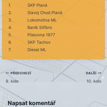
1.
SKP Planá
2.
Slavoj Chod.Planá
3.
Lokomotiva ML
4.
Baník Stříbro
5.
Pískovna 1977
6.
SKP Tachov
7.
Diesel ML
Navigace
PŘEDCHOZÍ
DALŠÍ
9. kolo
10. kolo
pro
příspěvek
Napsat komentář