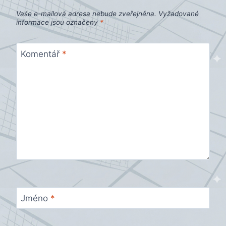
Vaše e-mailová adresa nebude zveřejněna.
Vyžadované
informace jsou označeny
*
Komentář
*
Jméno
*