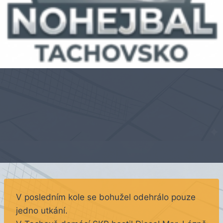
V posledním kole se bohužel odehrálo pouze
jedno utkání.