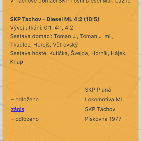
V Tachově domácí SKP hostil Diesel Mar. Lázně
SKP Tachov – Diesel ML 4:2 (10:5)
Vývoj utkání: 0:1, 4:1, 4:2
Sestava domácí: Toman J., Toman J. ml.,
Tkadlec, Horejš, Větrovský
Sestava hosté: Kutička, Švejda, Horník, Hájek,
Knap
SKP Planá
– odloženo
Lokomotiva ML
zápis
SKP Tachov
– odloženo
Pískovna 1977