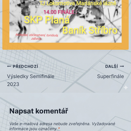
Navigace
PŘEDCHOZÍ
DALŠÍ
Výsledky Semifinále
Superfinále
pro
2023
příspěvek
Napsat komentář
Vaše e-mailová adresa nebude zveřejněna.
Vyžadované
informace jsou označeny
*