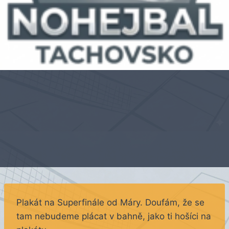
Plakát na Superfinále od Máry. Doufám, že se
tam nebudeme plácat v bahně, jako ti hošíci na