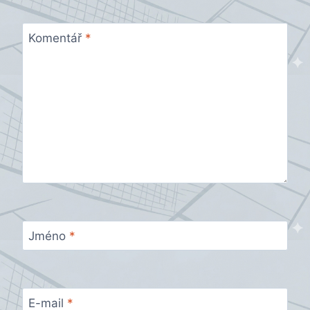
Komentář
*
Jméno
*
E-mail
*