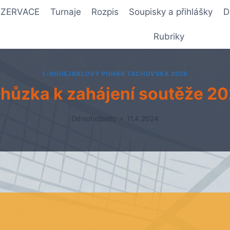
REZERVACE
Turnaje
Rozpis
Soupisky a přihlášky
D
Rubriky
1-NOHEJBALOVÝ POHÁR TACHOVSKA 2026
hůzka k zahájení soutěže 2
Od
nohejbaltc
11.4.2024