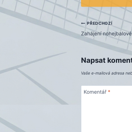
Navigace
PŘEDCHOZÍ
Zahájení nohejbalov
pro
příspěvek
Napsat komen
Vaše e-mailová adresa ne
Komentář
*