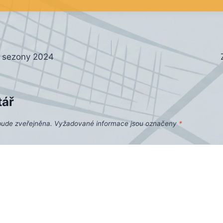
é sezony 2024
tář
bude zveřejněna.
Vyžadované informace jsou označeny
*