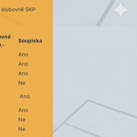
 klubovně SKP
ovné
Soupiska
,-
Ano
Ano
Ano
Ne
Ano
Ano
Ne
Ne