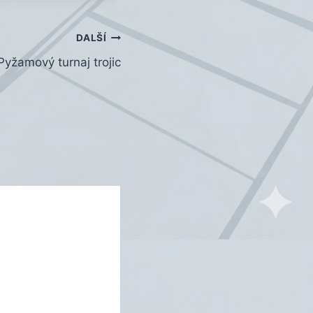
DALŠÍ
Pyžamový turnaj trojic