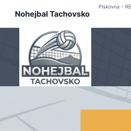
Přeskočit
Pískovna – 
na
Nohejbal Tachovsko
obsah