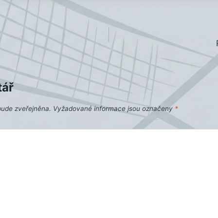
tář
bude zveřejněna.
Vyžadované informace jsou označeny
*