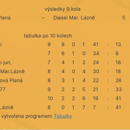
výsledky 9.kola
Planá
–
Diesel Mar. Láznĕ
5
tabulka po 10 kolech
o
9
8
0
1
41
:
13
7
6
1
0
34
:
8
o jun,
7
4
1
2
24
:
18
 Mar.Láznĕ
8
4
0
4
30
:
18
ová Planá
8
3
1
4
22
:
26
977
9
2
2
5
21
:
33
10
2
2
6
19
:
41
 Láznĕ
8
0
1
7
7
:
41
a vytvořena programem
Tabulky