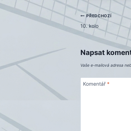
Navigace
PŘEDCHOZÍ
10. kolo
pro
příspěvek
Napsat komen
Vaše e-mailová adresa ne
Komentář
*