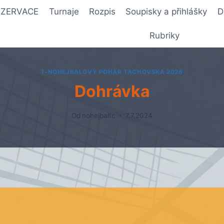
REZERVACE
Turnaje
Rozpis
Soupisky a přihlášky
D
Rubriky
1-NOHEJBALOVÝ POHÁR TACHOVSKA 2026
Dohrávka
Od
nohejbaltc
7.7.2024