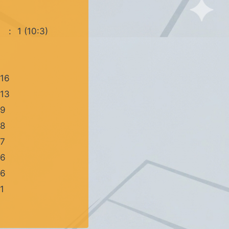
:
1 (10:3)
16
13
9
8
7
6
6
1