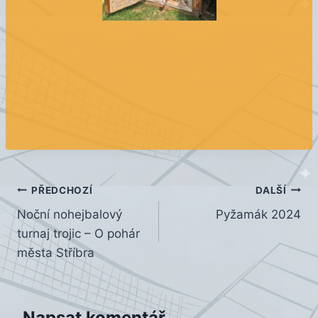
Navigace
PŘEDCHOZÍ
DALŠÍ
Noční nohejbalový
Pyžamák 2024
pro
turnaj trojic – O pohár
příspěvek
města Stříbra
Napsat komentář