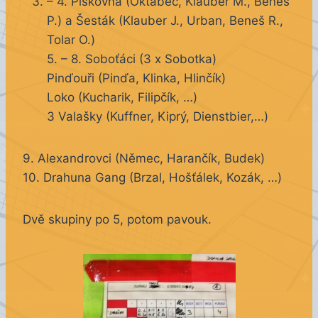
– 4. Pískovna (Oktábec, Klauber M., Beneš
P.) a Šesták (Klauber J., Urban, Beneš R.,
Tolar O.)
5. – 8. Soboťáci (3 x Sobotka)
Pinďouři (Pinďa, Klinka, Hlinčík)
Loko (Kucharik, Filipčík, …)
3 Valašky (Kuffner, Kiprý, Dienstbier,…)
9. Alexandrovci (Němec, Harančík, Budek)
10. Drahuna Gang (Brzal, Hošťálek, Kozák, …)
Dvě skupiny po 5, potom pavouk.