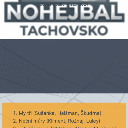
Od
nohejbaltc
22.7.2024
My tři (Sušánka, Haišman, Škudrna)
Noční můry (Kliment, Rožnaj, Luley)