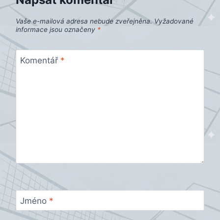
Vaše e-mailová adresa nebude zveřejněna.
Vyžadované
informace jsou označeny
*
Komentář
*
Jméno
*