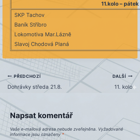
11.kolo – páte
SKP Tachov
Baník Stříbro
Lokomotiva Mar.Láznĕ
Slavoj Chodová Planá
Navigace
PŘEDCHOZÍ
DALŠÍ
Dohrávky středa 21.8.
11. kolo
pro
příspěvek
Napsat komentář
Vaše e-mailová adresa nebude zveřejněna.
Vyžadované
informace jsou označeny
*