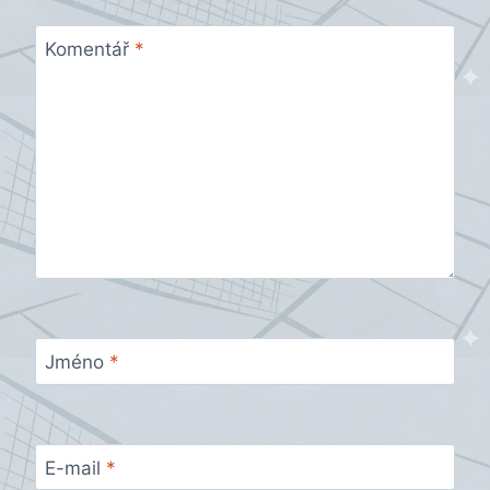
Komentář
*
Jméno
*
E-mail
*