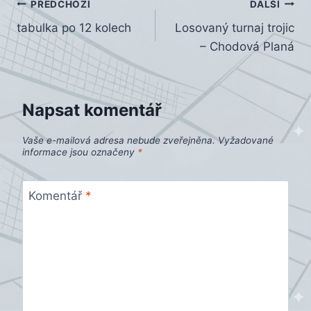
Navigace
PŘEDCHOZÍ
DALŠÍ
tabulka po 12 kolech
Losovaný turnaj trojic
pro
– Chodová Planá
příspěvek
Napsat komentář
Vaše e-mailová adresa nebude zveřejněna.
Vyžadované
informace jsou označeny
*
Komentář
*