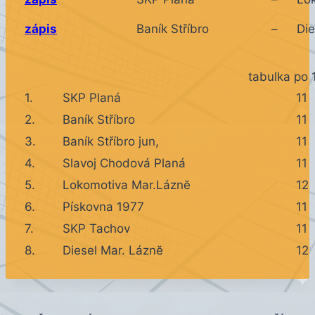
zápis
Baník Stříbro
–
Die
tabulka po 
1.
SKP Planá
11
2.
Baník Stříbro
11
3.
Baník Stříbro jun,
11
4.
Slavoj Chodová Planá
11
5.
Lokomotiva Mar.Láznĕ
12
6.
Pískovna 1977
11
7.
SKP Tachov
11
8.
Diesel Mar. Láznĕ
12