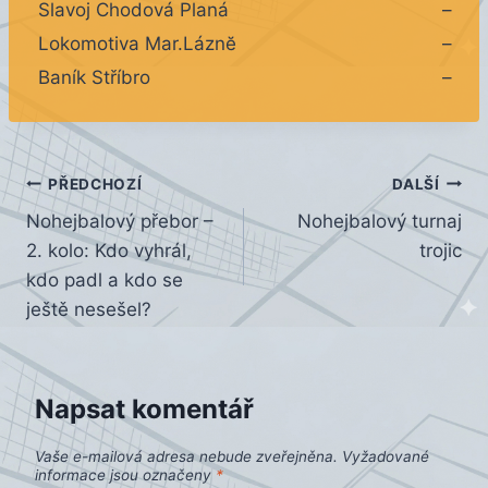
Slavoj Chodová Planá
–
Lokomotiva Mar.Láznĕ
–
Baník Stříbro
–
Navigace
PŘEDCHOZÍ
DALŠÍ
Nohejbalový přebor –
Nohejbalový turnaj
pro
2. kolo: Kdo vyhrál,
trojic
příspěvek
kdo padl a kdo se
ještě nesešel?
Napsat komentář
Vaše e-mailová adresa nebude zveřejněna.
Vyžadované
informace jsou označeny
*