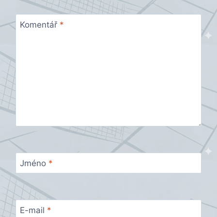
Komentář
*
Jméno
*
E-mail
*