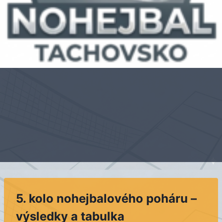
5. kolo nohejbalového poháru –
výsledky a tabulka