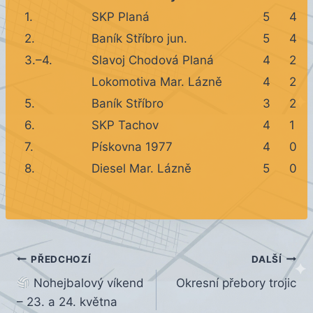
1.
SKP Planá
5
4
2.
Baník Stříbro jun.
5
4
3.–4.
Slavoj Chodová Planá
4
2
Lokomotiva Mar. Lázně
4
2
5.
Baník Stříbro
3
2
6.
SKP Tachov
4
1
7.
Pískovna 1977
4
0
8.
Diesel Mar. Lázně
5
0
Navigace
PŘEDCHOZÍ
DALŠÍ
Nohejbalový víkend
Okresní přebory trojic
pro
– 23. a 24. května