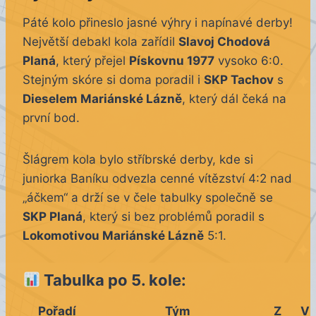
Páté kolo přineslo jasné výhry i napínavé derby!
Největší debakl kola zařídil
Slavoj Chodová
Planá
, který přejel
Pískovnu 1977
vysoko 6:0.
Stejným skóre si doma poradil i
SKP Tachov
s
Dieselem Mariánské Lázně
, který dál čeká na
první bod.
Šlágrem kola bylo stříbrské derby, kde si
juniorka Baníku odvezla cenné vítězství 4:2 nad
„áčkem“ a drží se v čele tabulky společně se
SKP Planá
, který si bez problémů poradil s
Lokomotivou Mariánské Lázně
5:1.
Tabulka po 5. kole:
Pořadí
Tým
Z
V