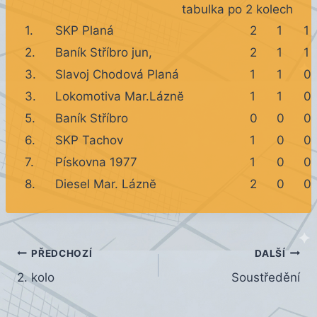
tabulka po 2 kolech
1.
SKP Planá
2
1
1
2.
Baník Stříbro jun,
2
1
1
3.
Slavoj Chodová Planá
1
1
0
3.
Lokomotiva Mar.Láznĕ
1
1
0
5.
Baník Stříbro
0
0
0
6.
SKP Tachov
1
0
0
7.
Pískovna 1977
1
0
0
8.
Diesel Mar. Láznĕ
2
0
0
Navigace
PŘEDCHOZÍ
DALŠÍ
2. kolo
Soustředění
pro
příspěvek