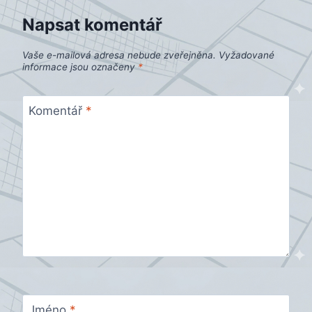
Napsat komentář
Vaše e-mailová adresa nebude zveřejněna.
Vyžadované
informace jsou označeny
*
Komentář
*
Jméno
*