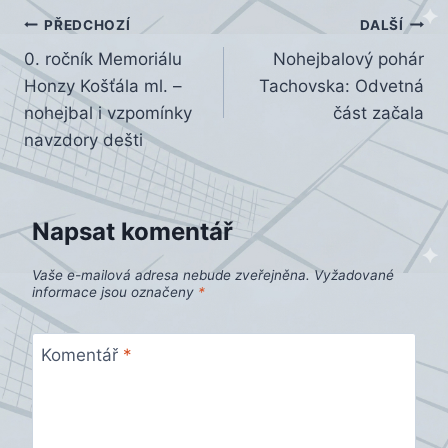
Navigace
PŘEDCHOZÍ
DALŠÍ
0. ročník Memoriálu
Nohejbalový pohár
pro
Honzy Košťála ml. –
Tachovska: Odvetná
příspěvek
nohejbal i vzpomínky
část začala
navzdory dešti
Napsat komentář
Vaše e-mailová adresa nebude zveřejněna.
Vyžadované
informace jsou označeny
*
Komentář
*