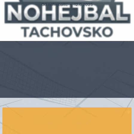
Od
nohejbaltc
12.6.2025