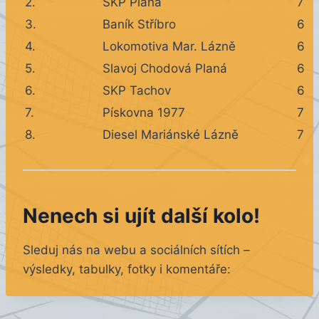
2.
SKP Planá
7
3.
Baník Stříbro
6
4.
Lokomotiva Mar. Lázně
6
5.
Slavoj Chodová Planá
6
6.
SKP Tachov
6
7.
Pískovna 1977
7
8.
Diesel Mariánské Lázně
7
Nenech si ujít další kolo!
Sleduj nás na webu a sociálních sítích –
výsledky, tabulky, fotky i komentáře: