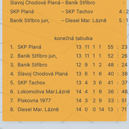
Slavoj Chodová Planá
–
Baník Stříbro
:
SKP Planá
–
SKP Tachov
4
:
2
Baník Stříbro jun,
–
Diesel Mar. Láznĕ
5
:
1
konečná tabulka
1.
SKP Planá
13
11
1
1
55
:
23
2.
Baník Stříbro jun,
13
11
1
1
52
:
26
3.
Baník Stříbro
12
9
1
2
48
:
24
4.
Slavoj Chodová Planá
13
6
1
6
40
:
38
5.
SKP Tachov
13
4
3
6
41
:
37
6.
Lokomotiva Mar.Láznĕ
14
4
1
9
36
:
48
7.
Pískovna 1977
14
3
2
9
33
:
51
8.
Diesel Mar. Láznĕ
14
0
0
14
13
:
71