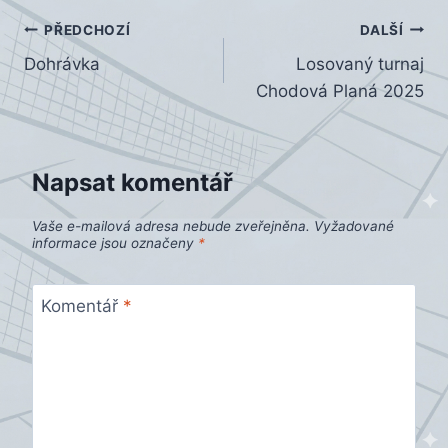
Navigace
PŘEDCHOZÍ
DALŠÍ
Dohrávka
Losovaný turnaj
pro
Chodová Planá 2025
příspěvek
Napsat komentář
Vaše e-mailová adresa nebude zveřejněna.
Vyžadované
informace jsou označeny
*
Komentář
*