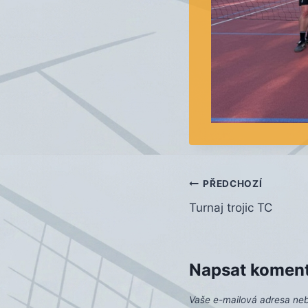
Navigace
PŘEDCHOZÍ
Turnaj trojic TC
pro
příspěvek
Napsat komen
Vaše e-mailová adresa ne