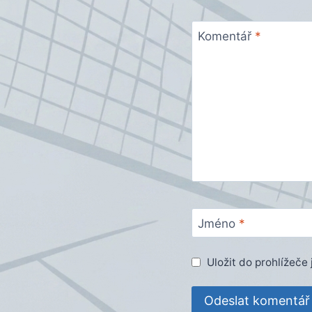
Komentář
*
Jméno
*
Uložit do prohlížeč