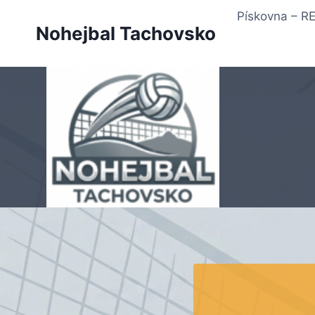
Přeskočit
Pískovna – 
na
Nohejbal Tachovsko
obsah