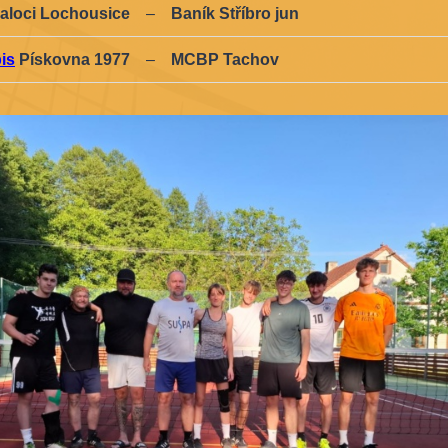
aloci Lochousice
–
Baník Stříbro jun
is
Pískovna 1977
–
MCBP Tachov