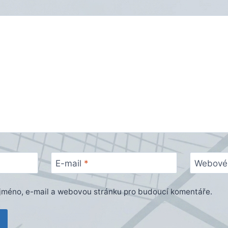
E-mail
*
Webové 
e jméno, e-mail a webovou stránku pro budoucí komentáře.