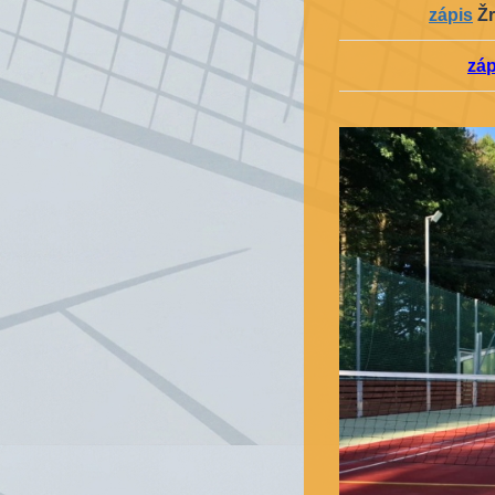
zápis
Žr
záp