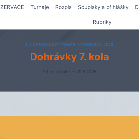
REZERVACE
Turnaje
Rozpis
Soupisky a přihlášky
D
Rubriky
1-NOHEJBALOVÝ POHÁR TACHOVSKA 2026
Dohrávky 7. kola
Od
nohejbaltc
29.5.2026