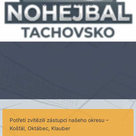
Od
nohejbaltc
8.9.2010
Potřetí zvítězili zástupci našeho okresu –
Košťál, Oktábec, Klauber