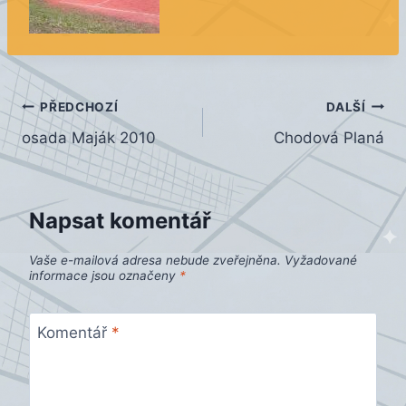
Navigace
PŘEDCHOZÍ
DALŠÍ
osada Maják 2010
Chodová Planá
pro
příspěvek
Napsat komentář
Vaše e-mailová adresa nebude zveřejněna.
Vyžadované
informace jsou označeny
*
Komentář
*