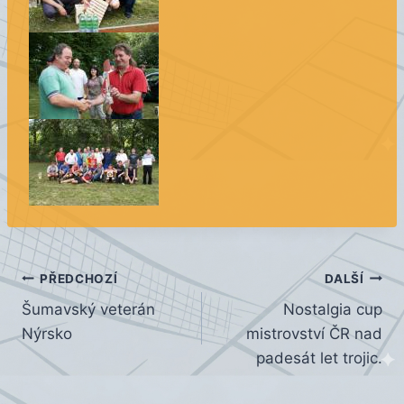
Navigace
PŘEDCHOZÍ
DALŠÍ
Šumavský veterán
Nostalgia cup
pro
Nýrsko
mistrovství ČR nad
příspěvek
padesát let trojic.