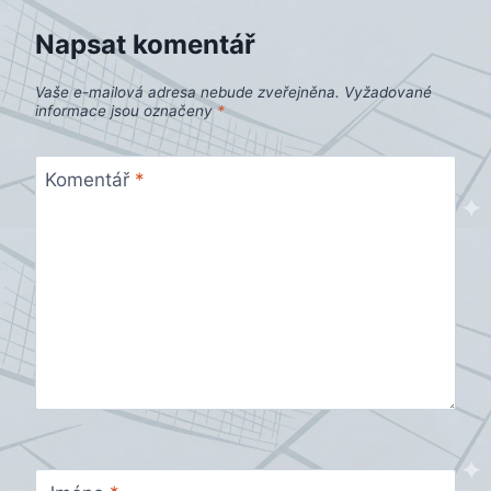
Napsat komentář
Vaše e-mailová adresa nebude zveřejněna.
Vyžadované
informace jsou označeny
*
Komentář
*