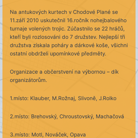
Na antukových kurtech v Chodové Plané se
11.září 2010 uskutečnil 16.ročník nohejbalového
turnaje volených trojic. Zúčastnilo se 22 hráčů,
kteří byli rozlosováni do 7 družstev. Nejlepší tři
družstva získala poháry a dárkové koše, všichni
ostatní obdrželi upomínkové předměty.
Organizace a občerstvení na výbornou – dík
organizátorům.
1.místo: Klauber, M.Rožnaj, Slivoně, J.Rolko
2.místo: Brehovský, Chroustovský, Machačová
3.místo: Motl, Nováček, Opava